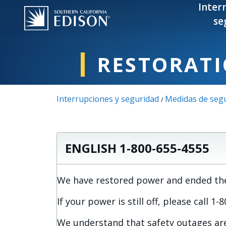
Pasar al contenido principal
Inter
se
RESTORATI
Interrupciones y seguridad
Medidas de segu
/
ENGLISH 1-800-655-4555
We have restored power and ended the 
If your power is still off, please call 1
We understand that safety outages are