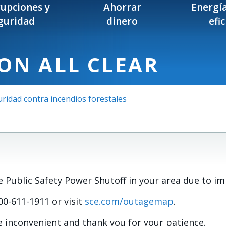
rupciones y
Ahorrar
Energía
guridad
dinero
efi
ON ALL CLEAR
ridad contra incendios forestales
Public Safety Power Shutoff in your area due to i
-800-611-1911 or visit
sce.com/outagemap
.
 inconvenient and thank you for your patience.