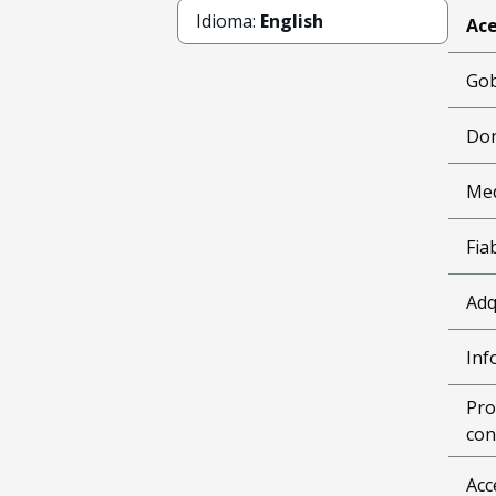
Idioma:
English
Ace
Gob
Don
Me
Fia
Adq
Inf
Pro
con
Acc