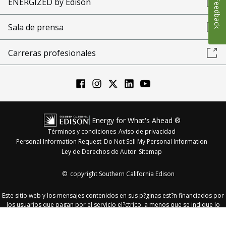
ENERGIZED by Edison
Feedback
Sala de prensa
Carreras profesionales
Energy for What's Ahead ®
Términos y condiciones
Aviso de privacidad
Personal Information Request
Do Not Sell My Personal Information
Ley de Derechos de Autor
Sitemap
©
copyright Southern California Edison
Este sitio web y los mensajes contenidos en sus p?ginas est?n financiados por
los usuarios que pagan por el servicio el?ctrico, a menos que se indique lo
contrario.