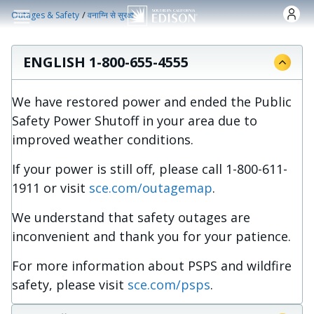
Skip to main content
/
Outages & Safety
वनाग्नि से सुरक्षा
ENGLISH 1-800-655-4555
We have restored power and ended the Public
Safety Power Shutoff in your area due to
improved weather conditions.
If your power is still off, please call 1-800-611-
1911 or visit
sce.com/outagemap
.
We understand that safety outages are
inconvenient and thank you for your patience.
For more information about PSPS and wildfire
safety, please visit
sce.com/psps
.