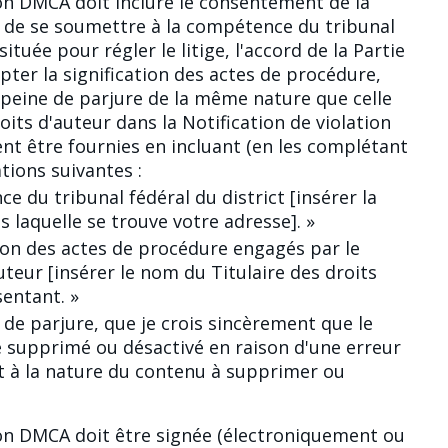
on DMCA doit inclure le consentement de la
u de se soumettre à la compétence du tribunal
située pour régler le litige, l'accord de la Partie
pter la signification des actes de procédure,
 peine de parjure de la même nature que celle
roits d'auteur dans la Notification de violation
nt être fournies en incluant (en les complétant
ations suivantes :
ce du tribunal fédéral du district [insérer la
s laquelle se trouve votre adresse]. »
ation des actes de procédure engagés par le
auteur [insérer le nom du Titulaire des droits
sentant. »
e de parjure, que je crois sincèrement que le
 supprimé ou désactivé en raison d'une erreur
 à la nature du contenu à supprimer ou
ion DMCA doit être signée (électroniquement ou