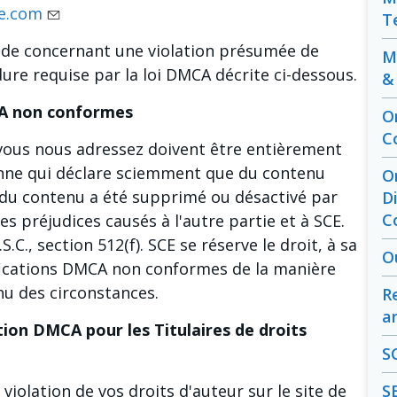
e.com
T
lide concernant une violation présumée de
M
dure requise par la loi DMCA décrite ci-dessous.
&
CA non conformes
O
C
vous nous adressez doivent être entièrement
onne qui déclare sciemment que du contenu
O
 du contenu a été supprimé ou désactivé par
D
C
préjudices causés à l'autre partie et à SCE.
S.C., section 512(f). SCE se réserve le droit, à sa
O
tifications DMCA non conformes de la manière
nu des circonstances.
R
a
tion DMCA pour les Titulaires de droits
S
violation de vos droits d'auteur sur le site de
S