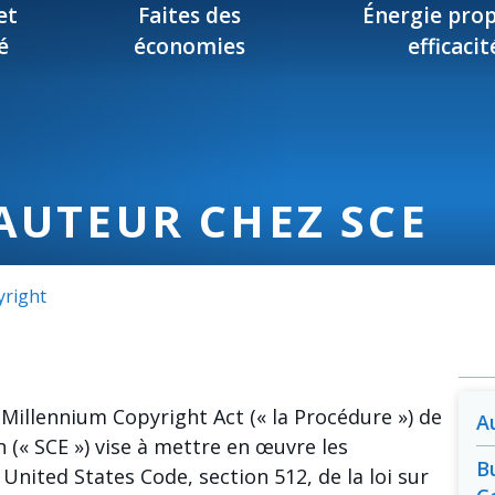
et
Faites des
Énergie prop
é
économies
efficacit
AUTEUR CHEZ SCE
yright
l Millennium Copyright Act (« la Procédure ») de
A
n (« SCE ») vise à mettre en œuvre les
B
 United States Code, section 512, de la loi sur