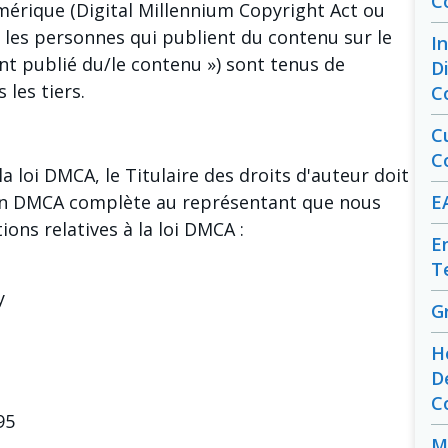
C
umérique (Digital Millennium Copyright Act ou
s les personnes qui publient du contenu sur le
I
ont publié du/le contenu ») sont tenus de
D
 les tiers.
C
C
C
a loi DMCA, le Titulaire des droits d'auteur doit
ion DMCA complète au représentant que nous
E
ions relatives à la loi DMCA :
E
T
y
G
H
D
C
95
M