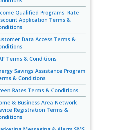
onditions
ncome Qualified Programs: Rate
iscount Application Terms &
onditions
ustomer Data Access Terms &
onditions
AF Terms & Conditions
nergy Savings Assistance Program
erms & Conditions
reen Rates Terms & Conditions
ome & Business Area Network
evice Registration Terms &
onditions
arketing Messaging & Alerts SMS