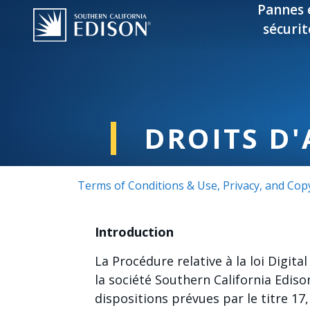
Skip to main content
Pannes 
sécurit
DROITS D'
Terms of Conditions & Use, Privacy, and Cop
Introduction
La Procédure relative à la loi Digita
la société Southern California Ediso
dispositions prévues par le titre 17,