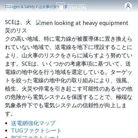
Skip to main content
/
Outages & Safety
山火事の安全対策
SCEは、火
画像
災のリス
クの高い地域、特に電力線が被覆導体に置き換えら
れていない地域で、送電線を地下に埋設することに
より、山火事のリスクをさらに減らすよう努めてい
ます。SCEは、いくつかの考慮事項に基づいて、送
電線の地中化を行う地域を選定している。ターゲッ
トを絞った電線の地中化の取り組みにより、強風、
植生、火災や停電を引き起こす可能性のあるその他
の危険から電気システムを保護することで、極端な
気象条件下でも電気システムの信頼性が向上しま
す。
送電網強化マップ
TUGファクトシート
ROEファクトシート