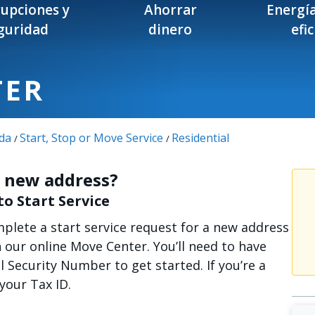
rupciones y
Ahorrar
Energía
guridad
dinero
efi
TER
da
Start, Stop or Move Service
Residential
/
/
 a new address?
to Start Service
lete a start service request for a new address
n our online Move Center. You’ll need to have
l Security Number to get started. If you’re a
your Tax ID.