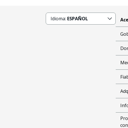
Idioma:
ESPAÑOL
Ace
Gob
Don
Me
Fia
Adq
Inf
Pro
con