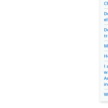
C
D
e
D
t
M
H
I
w
A
i
W