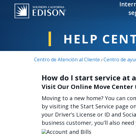
Pasar al contenido principal
Inter
se
HELP CEN
Centro de Atención al Cliente
Centro de ayu
/
How do I start service at
Visit Our Online Move Center 
Moving to a new home? You can comp
by visiting the Start Service page o
your Driver’s License or ID and Socia
business customer, you’ll also need 
Imagen