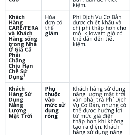
kiệm.
Khách
Hóa
Phí Dịch Vụ Cơ Bản
Hàng
đơn có
được chiết khấu và
CARE/FERA
thể
chi phí thấp hơn cho
và Khách
giảm
.
mỗi kilowatt giờ có
Hàng sống
thể dẫn đến tiết
trong Nhà
kiệm.
Ở Giá Cả
Phải
Chăng
Chịu Hạn
Chế Sử
1
Dụng
Khách
Phụ
Khách hàng sử dụng
Hàng Sử
thuộc
năng lượng mặt trời
Dụng
vào
vẫn phải trả Phí Dịch
Năng
mức sử
Vụ Cơ Bản, nhưng có
Lượng
dụng
thể được hưởng lợi
Mặt Trời
ròng
từ mức giá điện
thấp hơn khi không
tạo ra điện. Khách
hàng sử dụng năng