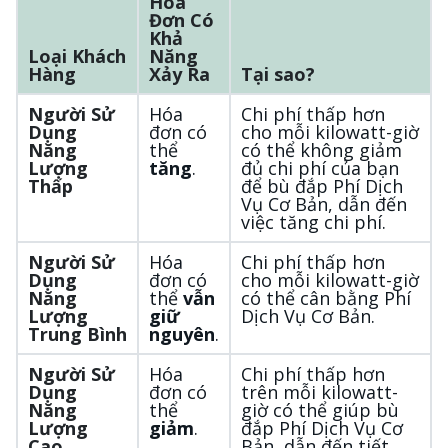
Hóa
Đơn Có
Khả
Loại Khách
Năng
Hàng
Xảy Ra
Tại sao?
Người Sử
Hóa
Chi phí thấp hơn
Dụng
đơn có
cho mỗi kilowatt-giờ
Năng
thể
có thể không giảm
Lượng
tăng
.
đủ chi phí của bạn
Thấp
để bù đắp Phí Dịch
Vụ Cơ Bản, dẫn đến
việc tăng chi phí.
Người Sử
Hóa
Chi phí thấp hơn
Dụng
đơn có
cho mỗi kilowatt-giờ
Năng
thể
vẫn
có thể cân bằng Phí
Lượng
giữ
Dịch Vụ Cơ Bản.
Trung Bình
nguyên
.
Người Sử
Hóa
Chi phí thấp hơn
Dụng
đơn có
trên mỗi kilowatt-
Năng
thể
giờ có thể giúp bù
Lượng
giảm
.
đắp Phí Dịch Vụ Cơ
Cao
Bản, dẫn đến tiết