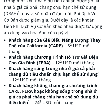
trong một khu nhà ở đủ tiêu chuẩn được gọi là
nhà ở giá cả phải chăng chịu hạn chế sử dụng
1
(DRAH)
, quý vị sẽ nhận được mức Phí Dịch Vụ
Cơ Bản được giảm giá. Dưới đây là các khoản
tiền Phí Dịch Vụ Cơ Bản khác nhau được tự động
áp dụng vào hóa đơn của quý vị.
Khách hàng của Giá Biểu Năng Lượng Thay
2
Thế của California (CARE)
– 6
USD mỗi
tháng
Khách hàng Chương Trình Hỗ Trợ Giá Điện
2
Cho Gia Đình (FERA)
– 12
USD mỗi tháng
Khách hàng sống trong nhà ở giá cả phải
1
chăng đủ tiêu chuẩn chịu hạn chế sử dụng
2
– 12
USD mỗi tháng
Khách hàng không tham gia chương trình
CARE, FERA hoặc không sống trong nhà ở
giá cả phải chăng chịu hạn chế sử dụng đủ
1
2
điều kiện
– 24
USD mỗi tháng