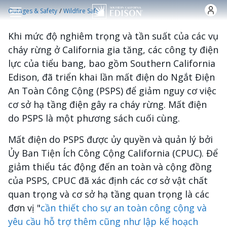
Nhảy đến nội dung
/
Outages & Safety
Wildfire Safety
Khi mức độ nghiêm trọng và tần suất của các vụ
cháy rừng ở California gia tăng, các công ty điện
lực của tiểu bang, bao gồm Southern California
Edison, đã triển khai lần mất điện do Ngắt Điện
An Toàn Công Cộng (PSPS) để giảm nguy cơ việc
cơ sở hạ tầng điện gây ra cháy rừng. Mất điện
do PSPS là một phương sách cuối cùng.
Mất điện do PSPS được ủy quyền và quản lý bởi
Ủy Ban Tiện Ích Công Cộng California (CPUC). Để
giảm thiểu tác động đến an toàn và cộng đồng
của PSPS, CPUC đã xác định các cơ sở vật chất
quan trọng và cơ sở hạ tầng quan trọng là các
đơn vị "
cần thiết cho sự an toàn công cộng và
yêu cầu hỗ trợ thêm cũng như lập kế hoạch