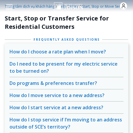
Nhảy đến nội dung
/
/
Trung tâm dịch vụ khách hàng
Help Center
Start, Stop or Move Service
Start, Stop or Transfer Service for
Residential Customers
FREQUENTLY ASKED QUESTIONS
How do I choose a rate plan when I move?
Do I need to be present for my electric service
to be turned on?
Do programs & preferences transfer?
How do I move service to a new address?
How do I start service at a new address?
How do I stop service if I’m moving to an address
outside of SCE’s territory?