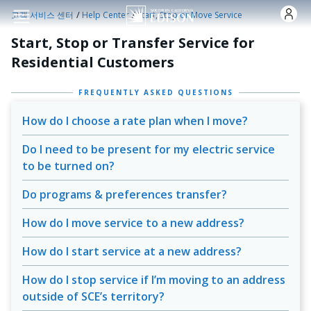
주요 콘텐츠로 건너뛰기
/
/
고객 서비스 센터
Help Center
Start, Stop or Move Service
Start, Stop or Transfer Service for
Residential Customers
FREQUENTLY ASKED QUESTIONS
How do I choose a rate plan when I move?
Do I need to be present for my electric service
to be turned on?
Do programs & preferences transfer?
How do I move service to a new address?
How do I start service at a new address?
How do I stop service if I’m moving to an address
outside of SCE’s territory?