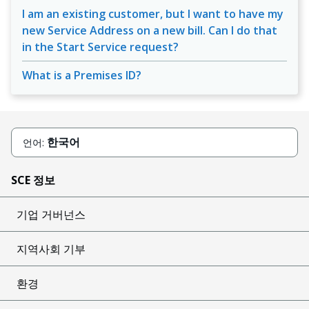
I am an existing customer, but I want to have my
new Service Address on a new bill. Can I do that
in the Start Service request?
What is a Premises ID?
한국어
언어:
SCE 정보
기업 거버넌스
지역사회 기부
환경