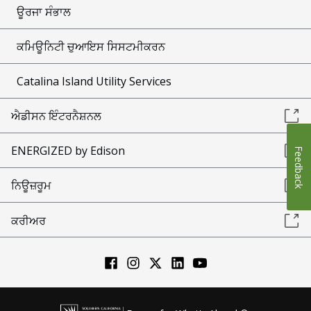
ਊਰਜਾ ਸੰਭਾਲ
ਕਮਿਊਨਿਟੀ ਚੁਆਇਸ ਸਿਸਟਮੀਕਰਨ
Catalina Island Utility Services
ਐਡੀਸਨ ਇੰਟਰਨੈਸ਼ਨਲ
ENERGIZED by Edison
Feedback
ਨਿਊਜ਼ਰੂਮ
ਕਰੀਅਰ