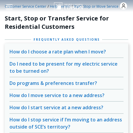
Skip to main content
/
/
Customer Service Center
Help Center
Start, Stop or Move Service
Start, Stop or Transfer Service for
Residential Customers
FREQUENTLY ASKED QUESTIONS
How do I choose a rate plan when I move?
Do I need to be present for my electric service
to be turned on?
Do programs & preferences transfer?
How do I move service to a new address?
How do I start service at a new address?
How do I stop service if I’m moving to an address
outside of SCE’s territory?