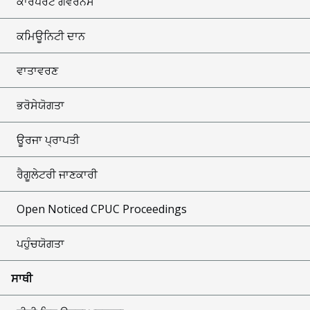
ਕਾਰਪੋਰੇਟ ਗਵਰਨੈਂਸ
ਕਮਿਊਨਿਟੀ ਦਾਨ
ਵਾਤਾਵਰਣ
ਭਰੋਸੇਯੋਗਤਾ
ਊਰਜਾ ਪ੍ਰਾਪਤੀ
ਰੈਗੂਲੇਟਰੀ ਜਾਣਕਾਰੀ
Open Noticed CPUC Proceedings
ਪਹੁੰਚਯੋਗਤਾ
ਸਾਥੀ