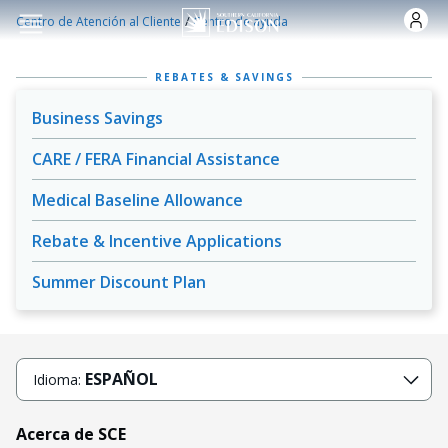
Pasar al contenido principal
/
Centro de Atención al Cliente
Centro de ayuda
REBATES & SAVINGS
Business Savings
CARE / FERA Financial Assistance
Medical Baseline Allowance
Rebate & Incentive Applications
Summer Discount Plan
ESPAÑOL
Idioma:
Acerca de SCE