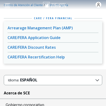
Pasar al contenido principal
/
Centro de Atención al Cliente
Centro de ayuda
CARE / FERA FINANCIAL
Arrearage Management Plan (AMP)
CARE/FERA Application Guide
CARE/FERA Discount Rates
CARE/FERA Recertification Help
ESPAÑOL
Idioma:
Acerca de SCE
Gobierno corporativo