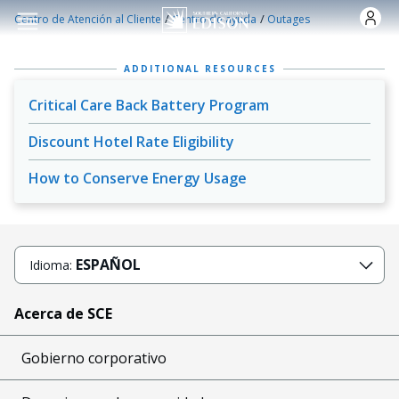
Pasar al contenido principal
/
/
Centro de Atención al Cliente
Centro de ayuda
Outages
ADDITIONAL RESOURCES
Critical Care Back Battery Program
Discount Hotel Rate Eligibility
How to Conserve Energy Usage
ESPAÑOL
Idioma:
Acerca de SCE
Gobierno corporativo