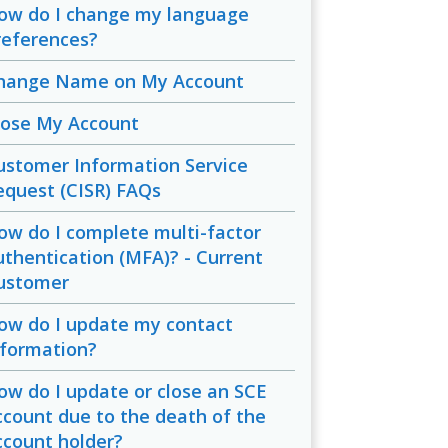
ow do I change my language
references?
hange Name on My Account
lose My Account
ustomer Information Service
equest (CISR) FAQs
ow do I complete multi-factor
uthentication (MFA)? - Current
ustomer
ow do I update my contact
nformation?
ow do I update or close an SCE
ccount due to the death of the
ccount holder?