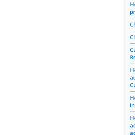
H
p
C
C
C
R
H
a
C
H
i
H
a
a