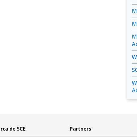
M
M
M
A
W
S
W
A
rca de SCE
Partners