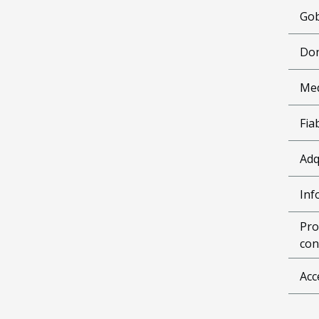
Gob
Don
Me
Fia
Adq
Inf
Pro
con
Acc