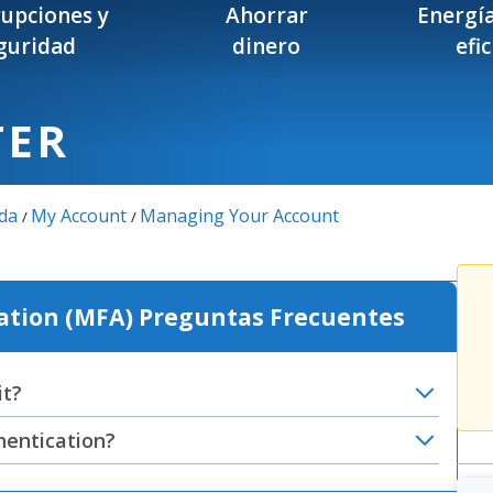
rupciones y
Ahorrar
Energía
guridad
dinero
efi
TER
da
My Account
Managing Your Account
/
/
ation (MFA) Preguntas Frecuentes
it?
hentication?