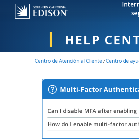
Pasar al contenido principal
Inter
se
HELP CEN
Centro de Atención al Cliente
Centro de ayu
/
Multi-Factor Authentic
Can I disable MFA after enabling 
How do I enable multi-factor aut