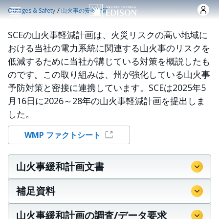
Skip to main content
/
Outages & Safety
山火事の安全対策
SCEの山火事軽減計画は、火災リスクの高い地域に
おける当社の電力系統に関連する山火事のリスクを
低減するために当社が講じている対策を概説したも
のです。この取り組みは、州が強化している山火事
予防対策と密接に連携しています。SCEは2025年5
月16日に2026～28年の山火事軽減計画を提出しま
した。
WMP ファクトシート
山火事緩和計画文書
補足資料
山火事緩和計画の調査/データ要求