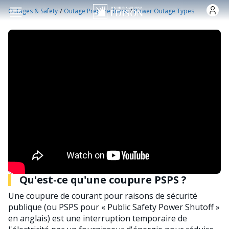
Skip to main content
/
/
Outages & Safety
Outage Preparedness
Power Outage Types
Qu'est-ce qu'une coupure PSPS ?
Une coupure de courant pour raisons de sécurité
publique (ou PSPS pour « Public Safety Power Shutoff »
en anglais) est une interruption temporaire de