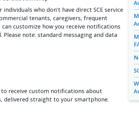
A
or individuals who don't have direct SCE service
M
ommercial tenants, caregivers, frequent
A
u can customize how you receive notifications
ll. Please note: standard messaging and data
M
F
N
S
W
to receive custom notifications about
A
delivered straight to your smartphone.