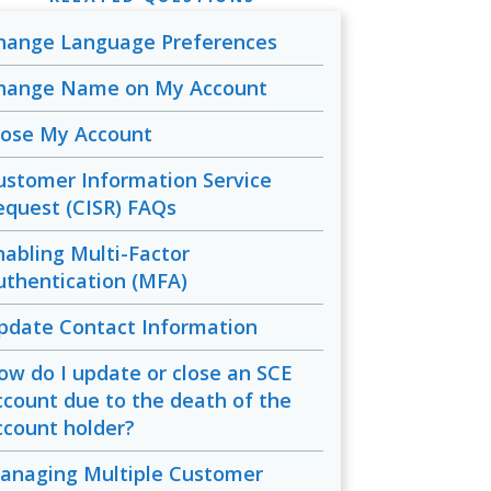
hange Language Preferences
hange Name on My Account
lose My Account
ustomer Information Service
equest (CISR) FAQs
nabling Multi-Factor
uthentication (MFA)
pdate Contact Information
ow do I update or close an SCE
ccount due to the death of the
ccount holder?
anaging Multiple Customer