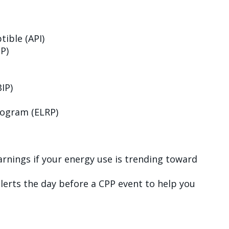
tible (API)
P)
IP)
ogram (ELRP)
warnings if your energy use is trending toward
alerts the day before a CPP event to help you