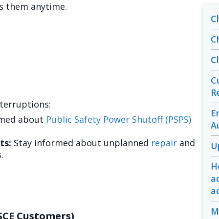
ss them anytime.
C
C
C
C
R
terruptions:
E
rmed about
Public Safety Power Shutoff (PSPS)
A
ts:
Stay informed about unplanned
repair
and
U
.
H
a
a
M
-SCE Customers)