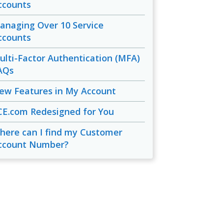
ccounts
anaging Over 10 Service
ccounts
ulti-Factor Authentication (MFA)
AQs
ew Features in My Account
CE.com Redesigned for You
here can I find my Customer
ccount Number?