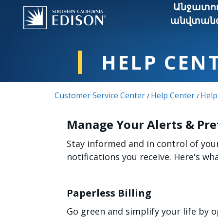
Skip to main content
Անջատու
անվտանգ
HELP CEN
Customer Service Center
Help Center
Help
/
/
Manage Your Alerts & Pre
Stay informed and in control of you
notifications you receive. Here's w
Paperless Billing
Go green and simplify your life by o