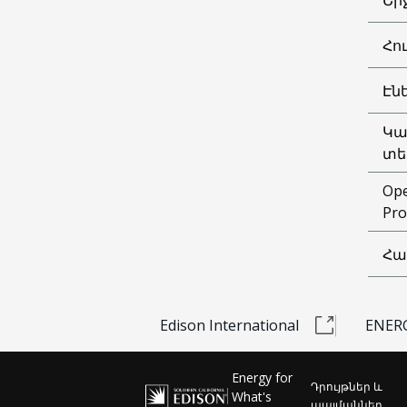
Հո
Էն
Կա
տե
Ope
Pro
Հա
Edison International
ENERG
Energy for
Դրույթներ և
What's
պայմաններ