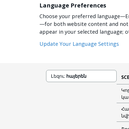
Language Preferences
Choose your preferred language—Eng
—for both website content and notifi
appear in your selected language; o
Update Your Language Settings
Լեզու:
հայերեն
SC
Կո
կա
Հա
նվ
Շր