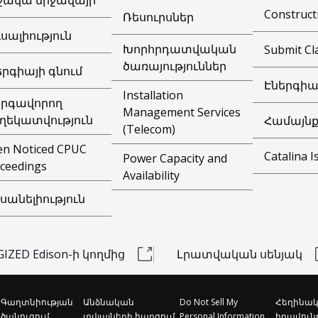
Construct
Ռեսուրսներ
ւսալիություն
Խորհրդատվական
Submit Cl
ծառայություններ
երգիայի գնում
Էներգիա
Installation
րգավորող
Management Services
ղեկատվություն
Համայնք
(Telecom)
n Noticed CPUC
Catalina I
Power Capacity and
ceedings
Availability
սանելիություն
IZED Edison-ի կողմից
Լրատվական սենյակ
Գաղտնիության
Անձնական
Do Not Sell My
Հեղինակ
ծանուցում
տվյալների հարցում
Personal Information
իրավուն