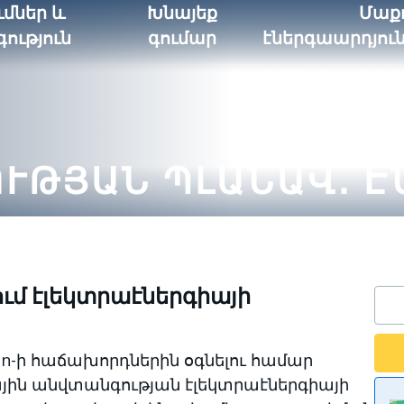
մներ և
Խնայեք
Մաք
ություն
գումար
էներգաարդյու
ՒԹՅԱՆ ՊԼԱՆԱՎ․ Է
ւմ էլեկտրաէներգիայի
on-ի հաճախորդներին օգնելու համար
յին անվտանգության էլեկտրաէներգիայի