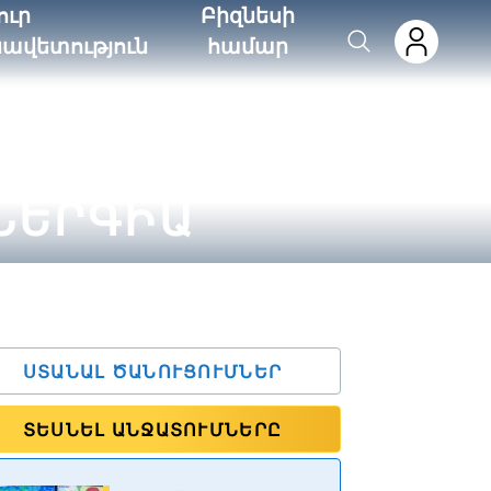
ուր
Բիզնեսի
նավետություն
համար
ՆԵՐԳԻԱ
ՍՏԱՆԱԼ ԾԱՆՈՒՑՈՒՄՆԵՐ
ՏԵՍՆԵԼ ԱՆՋԱՏՈՒՄՆԵՐԸ