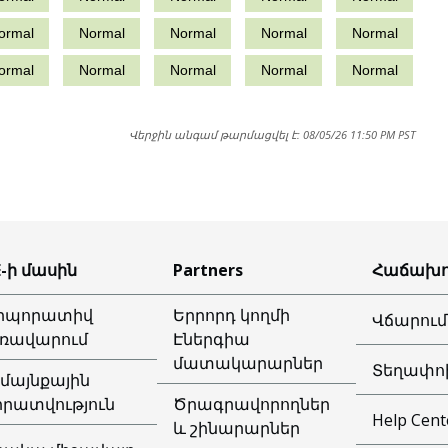
ormal
Normal
Normal
Normal
Normal
ormal
Normal
Normal
Normal
Normal
Վերջին անգամ թարմացվել է:
08/05/26 11:50 PM PST
E-ի մասին
Partners
Հաճախո
րպորատիվ
Երրորդ կողմի
Վճարում
ռավարում
Էներգիա
մատակարարներ
Տեղափո
մայնքային
իրատվություն
Ծրագրավորողներ
Help Cent
և շինարարներ