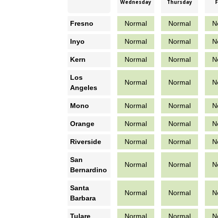
Wednesday
Thursday
F
Fresno
Normal
Normal
N
Inyo
Normal
Normal
N
Kern
Normal
Normal
N
Los
Normal
Normal
N
Angeles
Mono
Normal
Normal
N
Orange
Normal
Normal
N
Riverside
Normal
Normal
N
San
Normal
Normal
N
Bernardino
Santa
Normal
Normal
N
Barbara
Tulare
Normal
Normal
N