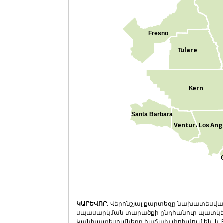
Fresno
T
ulare
ern
K
Santa Barbara
V
entura
Ang
Los
ԿԱՐԵՎՈՐ.
Վերոնշյալ քարտեզը նախատեսված
սպասարկման տարածքի ընդհանուր պատկերաց
Կանխատեսումները հաճախ փոխվում են, և P