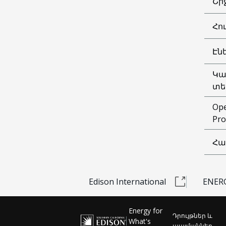
Շր
Հո
Էն
Կա
տե
Ope
Pro
Հա
Edison International
ENERG
Energy for
Դրույթներ և
What's
պայմաններ