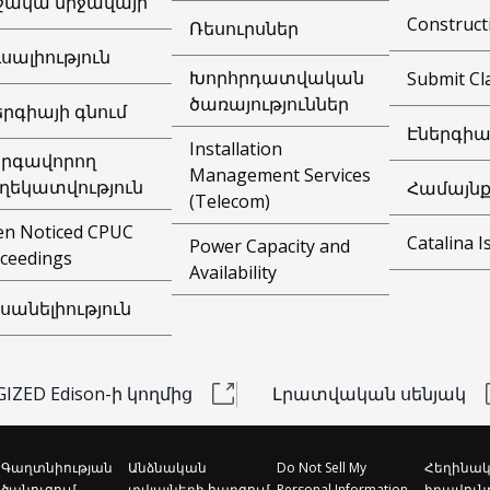
ջակա միջավայր
Construct
Ռեսուրսներ
ւսալիություն
Խորհրդատվական
Submit Cl
ծառայություններ
երգիայի գնում
Էներգիա
Installation
րգավորող
Management Services
ղեկատվություն
Համայնք
(Telecom)
n Noticed CPUC
Catalina I
Power Capacity and
ceedings
Availability
սանելիություն
IZED Edison-ի կողմից
Լրատվական սենյակ
Գաղտնիության
Անձնական
Do Not Sell My
Հեղինակ
ծանուցում
տվյալների հարցում
Personal Information
իրավուն