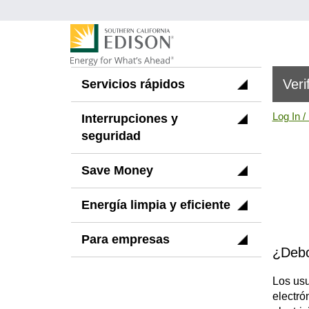
Pasar
al
contenido
principal
Main
Veri
Servicios rápidos
navigation
Log In /
Interrupciones y
seguridad
Save Money
Energía limpia y eficiente
Para empresas
¿Debo
Los usu
electró