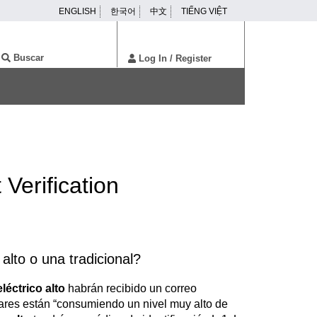
ENGLISH
한국어
中文
TIẾNG VIỆT
ser
enu
Buscar
Log In
/ Register
Verification
alto o una tradicional?
léctrico alto
habrán recibido un correo
gares están “consumiendo un nivel muy alto de