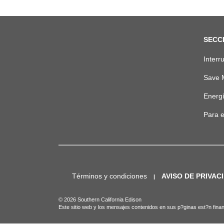
footer
SECCI
links
Interr
Save 
Energí
Para 
Footer
bottom
horizontal
Términos y condiciones
AVISO DE PRIVAC
©
2026
Southern California Edison
Este sitio web y los mensajes contenidos en sus p?ginas est?n financ