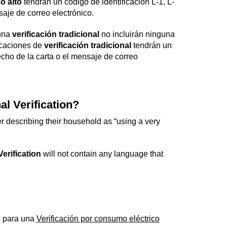
o alto
tendrán un código de identificación L-1, L-
saje de correo electrónico.
 una
verificación tradicional
no incluirán ninguna
icaciones de
verificación tradicional
tendrán un
echo de la carta o el mensaje de correo
l Verification?
r describing their household as “using a very
Verification
will not contain any language that
o para una
Verificación por consumo eléctrico