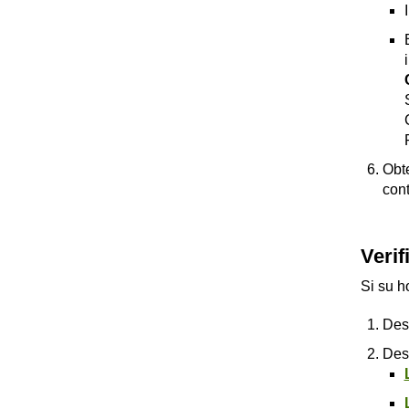
Obt
cont
Verif
Si su h
Desc
Desc