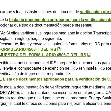
argue y lea las instrucciones del proceso de
verificación por
ice la
Lista de documentos aprobados para la verificación 
eccionar qué tipo de documentación puede presentar.
TA:
Si elige verificar sus ingresos mediante la opción Transcrip
siglas en inglés), haga lo siguiente:
Descargue, llene y envíe los siguientes formularios al IRS para
FORMULARIO 4506-T DEL IRS
MUESTRA DEL FORMULARIO 4506-T DEL IRS
ecibir las transcripciones del IRS, prepare los documentos para 
Si envía el comprobante de exención del IRS (en inglés, IRS Rece
verificación de ingresos correspondiente.
1.
Lista de documentos aprobados para la verificación de 
e toda la documentación de verificación requerida mediante un
PORTANTE:
a fin de mantener su inscripción en el programa C
fornia requiere que usted participe en el programa Energy Sav
gía), el cual le ofrece soluciones para mejorar la eficiencia ene