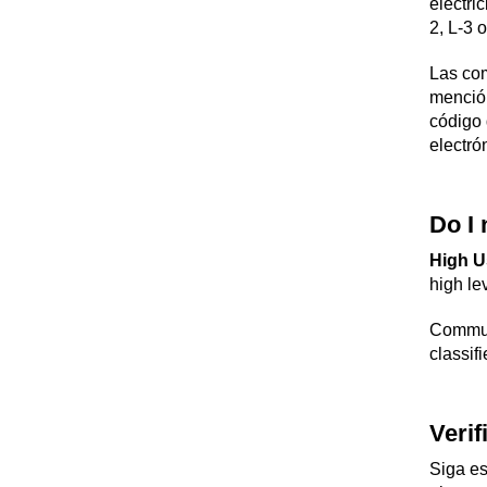
electri
2, L-3 
Las com
mención
código 
electró
Do I 
High U
high le
Commun
classif
Verif
Siga es