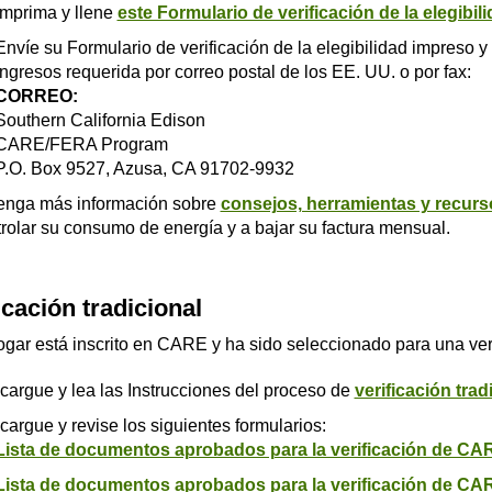
Imprima y llene
este Formulario de verificación de la elegibil
Envíe su Formulario de verificación de la elegibilidad impreso y
ingresos requerida por correo postal de los EE. UU. o por fax:
CORREO:
Southern California Edison
CARE/FERA Program
P.O. Box 9527, Azusa, CA 91702-9932
enga más información sobre
consejos, herramientas y recurs
rolar su consumo de energía y a bajar su factura mensual.
icación tradicional
ogar está inscrito en CARE y ha sido seleccionado para una veri
argue y lea las Instrucciones del proceso de
verificación tra
argue y revise los siguientes formularios:
Lista de documentos aprobados para la verificación de CAR
Lista de documentos aprobados para la verificación de CA