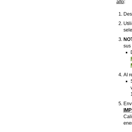
alto
:
Desc
Util
sel
NO
sus 
Al r
Enví
IM
Cali
ener