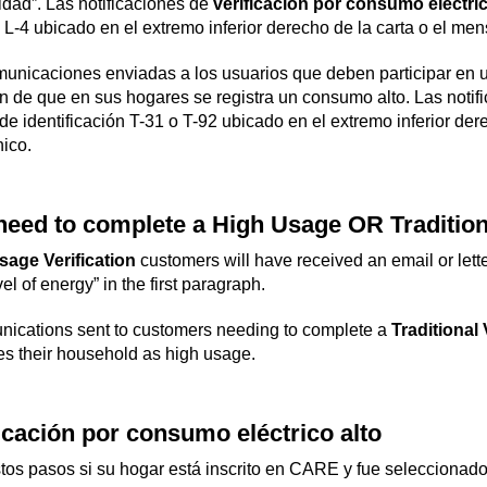
cidad”. Las notificaciones de
verificación por consumo eléctric
o L-4 ubicado en el extremo inferior derecho de la carta o el men
unicaciones enviadas a los usuarios que deben participar en
 de que en sus hogares se registra un consumo alto. Las notif
de identificación T-31 o T-92 ubicado en el extremo inferior der
nico.
need to complete a High Usage OR Traditiona
sage Verification
customers will have received an email or lette
vel of energy” in the first paragraph.
ications sent to customers needing to complete a
Traditional 
ies their household as high usage.
icación por consumo eléctrico alto
tos pasos si su hogar está inscrito en CARE y fue seleccionad