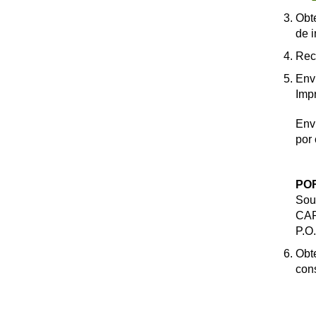
Obt
de i
Reco
Enví
Impr
Enví
por 
PO
Sou
CAR
P.O
Obt
cons