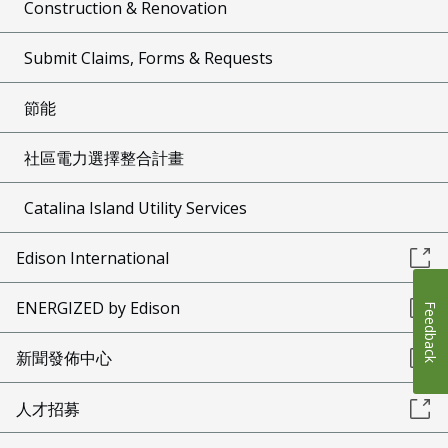
Construction & Renovation
Submit Claims, Forms & Requests
節能
社區電力選擇整合計畫
Catalina Island Utility Services
Edison International
ENERGIZED by Edison
Feedback
新聞發佈中心
人才招募