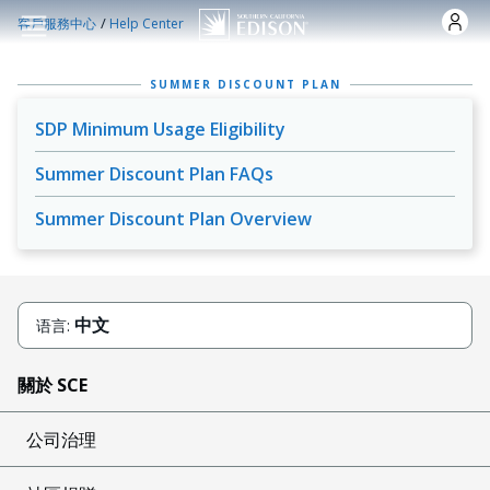
跳转到主要内容
/
客戶服務中心
Help Center
SUMMER DISCOUNT PLAN
SDP Minimum Usage Eligibility
Summer Discount Plan FAQs
Summer Discount Plan Overview
中文
语言:
關於 SCE
公司治理