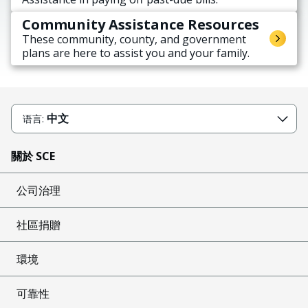
Community Assistance Resources
These community, county, and government
plans are here to assist you and your family.
中文
语言:
關於 SCE
公司治理
社區捐贈
環境
可靠性