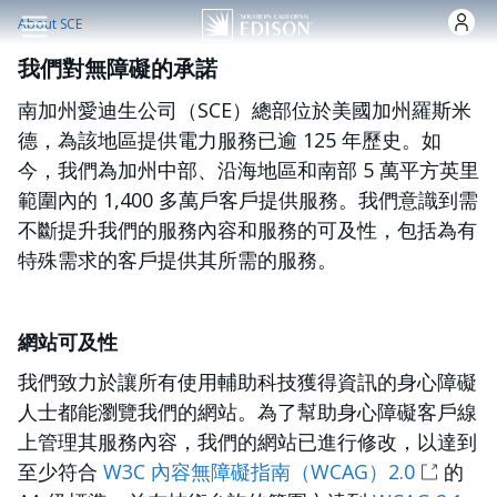
跳转到主要内容
About SCE
我們對無障礙的承諾
南加州愛迪生公司（SCE）總部位於美國加州羅斯米
德，為該地區提供電力服務已逾 125 年歷史。如
今，我們為加州中部、沿海地區和南部 5 萬平方英里
範圍內的 1,400 多萬戶客戶提供服務。我們意識到需
不斷提升我們的服務內容和服務的可及性，包括為有
特殊需求的客戶提供其所需的服務。
網站可及性
我們致力於讓所有使用輔助科技獲得資訊的身心障礙
人士都能瀏覽我們的網站。為了幫助身心障礙客戶線
上管理其服務內容，我們的網站已進行修改，以達到
至少符合
W3C 內容無障礙指南（WCAG）2.0
的