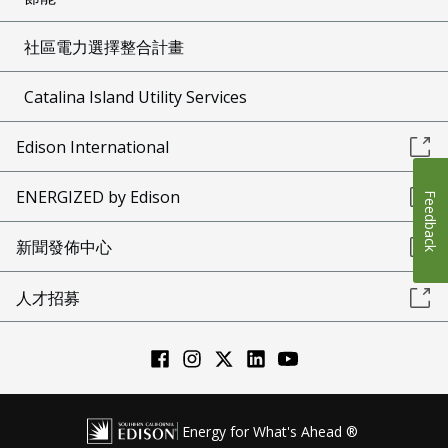
社區電力選擇整合計畫
Catalina Island Utility Services
Edison International
ENERGIZED by Edison
Feedback
新聞發佈中心
人才招募
Energy for What's Ahead ®