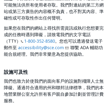
可能無法供所有使用者存取。我們對連結的第三方網
站或第三方廣告的內容概不負責，也不對其內容、準
確性或可存取性作出任何聲明。
如果您在我們的網站上尋找所需資訊或執行您想要完
成的任務時遇到障礙，請致電我們的文字電話
（TTY）
1-800-352-8580
。您也可以透過發送電子
郵件至
accessibility@sce.com
聯繫 ADA 輔助功
能合規經理。我們非常樂意為您提供協助。
設施可及性
我們也致力於使我們的面向客戶的設施對殘障人士無
障礙。通過符合適用的州和聯邦法律標準，我們的本
地營業辦公室允許所有客戶親自參加計劃並管理計費
服務。