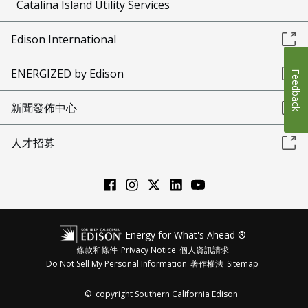
Catalina Island Utility Services
Edison International
ENERGIZED by Edison
Feedback
新聞發佈中心
人才招募
Energy for What's Ahead ®
條款和條件
Privacy Notice
個人資訊請求
Do Not Sell My Personal Information
著作權法
Sitemap
©
copyright Southern California Edison