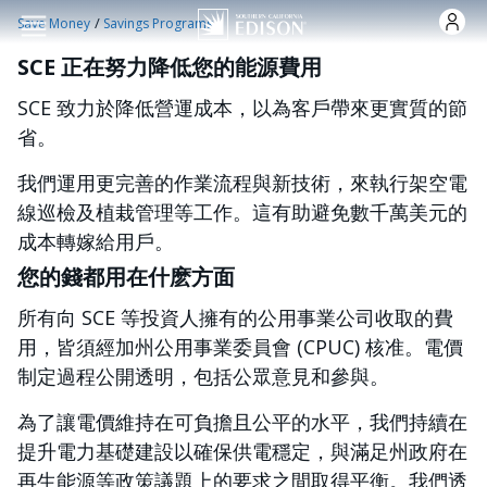
跳转到主要内容
/
Save Money
Savings Programs
SCE 正在努力降低您的能源費用
SCE 致力於降低營運成本，以為客戶帶來更實質的節
省。
我們運用更完善的作業流程與新技術，來執行架空電
線巡檢及植栽管理等工作。這有助避免數千萬美元的
成本轉嫁給用戶。
您的錢都用在什麽方面
所有向 SCE 等投資人擁有的公用事業公司收取的費
用，皆須經加州公用事業委員會 (CPUC) 核准。電價
制定過程公開透明，包括公眾意見和參與。
為了讓電價維持在可負擔且公平的水平，我們持續在
提升電力基礎建設以確保供電穩定，與滿足州政府在
再生能源等政策議題上的要求之間取得平衡。我們透