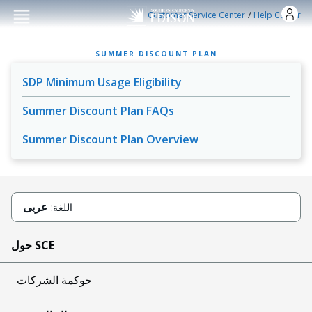
Skip to main conten
/
Customer Service Center
Help Center
SUMMER DISCOUNT PLAN
SDP Minimum Usage Eligibility
Summer Discount Plan FAQs
Summer Discount Plan Overview
عربى
اللغة:
حول SCE
حوكمة الشركات