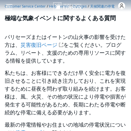
Skip to main content
/
/
/
Customer Service Center
Help Center
Outages
天候関連の停電
極端な気象イベントに関するよくある質問
パリセーズまたはイートンの山火事の影響を受けた
方は、
災害復旧ページ
をご覧ください。プログ
ラム、リベート、支援のための専用リソースに関す
る情報を提供しています。
私たちは、お客様にできるだけ早く安全に電力を復
旧させることに引き続き注力しており、これを実現
するために昼夜を問わず取り組みを続けます。お客
様は、風、火災、その他の状況により停電や損害が
発生する可能性があるため、長期にわたる停電や断
続的な停電に備える必要があります。
最新の停電情報やお住まいの地域の停電状況につい