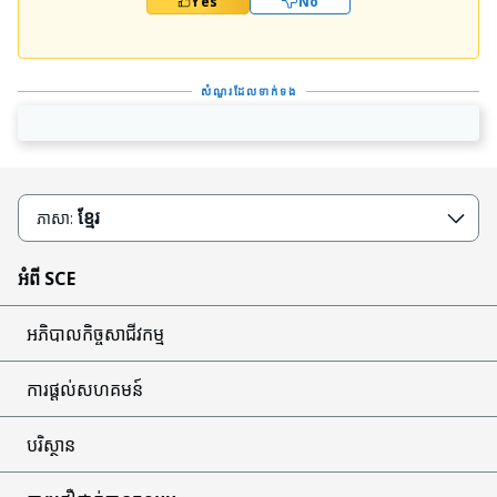
Yes
No
សំណួរដែលទាក់ទង
ខ្មែរ
ភាសា:
អំពី SCE
អភិបាលកិច្ចសាជីវកម្ម
ការផ្តល់សហគមន៍
បរិស្ថាន