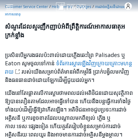
Skip to main content
/
/
/
Customer Service Center
Help Center
Outages
ការដាច់អគ្គិសនីដោយសារ
អាកាសធាតុ
សំណួរដែលសួរញឹកញាប់អំពីព្រឹត្តិការណ៍អាកាសធាតុអ
ក្រក់ខ្លាំង
ប្រសិនបើអ្នករងផលប៉ះពាល់ដោយភ្លើងឆេះព្រៃ Palisades ឬ
Eaton សូមចូលទៅកាន់
ទំព័រការស្ដារឡើងវិញក្រោយគ្រោះមហន្ត
រាយ
របស់យើងសម្រាប់ព័ត៌មានអំពីកម្មវិធី ប្រាក់បង្វិលមកវិញ
និងធនធានដាច់ដោយឡែកដើម្បីជួយដល់អ្នក។
យើងនៅតែផ្តោតលើការស្តារថាមពលដល់អតិថិជនដោយសុវត្ថិភាព
ឱ្យបានលឿនតាមដែលអាចធ្វើទៅបាន ហើយនឹងបន្តធ្វើការទាំងថ្ងៃ
ទាំងយប់ដើម្បីធ្វើឱ្យវាកើតឡើង។ អតិថិជនអាចជួបប្រទះការដាច់
អគ្គិសនី ឬការខូចខាតដែលបណ្តាលមកពីខ្យល់ ភ្លើង ឬ
កាលៈទេសៈផ្សេងទៀត ហើយគួរតែរៀបចំខ្លួនសម្រាប់ការដាច់
អគ្គិសនីរយៈពេលយូរ និងអាចមានការដាច់អគ្គិសនីម្តងម្កាល។