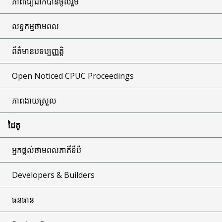
ភាពជឿជាក់បានចូលរួម
លទ្ធកម្មថាមពល
ព័ត៌មានបទប្បញ្ញត្តិ
Open Noticed CPUC Proceedings
ភាពងាយស្រួល
ដៃគូ
អ្នកផ្តល់ថាមពលភាគីទីបី
Developers & Builders
ធនធាន