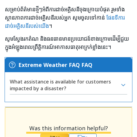
សម្រាប់ព័ត៌មានថ្មីៗអំពីការដាច់អគ្គិសនីចុងក្រោយបំផុត រួមទាំង
ស្ថានភាពការដាច់អគ្គិសនីរបស់អ្នក សូមចូលទៅកាន់
ផែនទីការ
ដាច់អគ្គិសនីរបស់យើង
។
សូមស្វែងរកតំណ និងធនធានមានប្រយោជន៍ខាងក្រោមដើម្បីជួយ
ក្នុងអំឡុងពេលព្រឹត្តិការណ៍អាកាសធាតុអាក្រក់ខ្លាំងនេះ។
Extreme Weather FAQ FAQ
What assistance is available for customers
impacted by a disaster?
Was this information helpful?