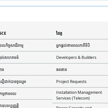
 SCE
ដៃគូ
ាលកិច្ចសាជីវកម្ម
អ្នកផ្តល់ថាមពលភាគីទីបី
ផ្តល់សហគមន៍
Developers & Builders
្ថាន
ធនធាន
ជឿជាក់បានចូលរួម
Project Requests
Installation Management
ធកម្មថាមពល
Services (Telecom)
មានបទប្បញ្ញត្តិ