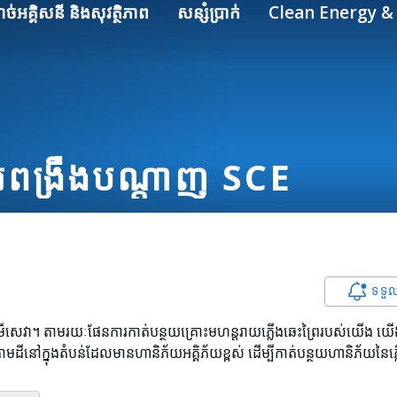
ាច់អគ្គិសនី និងសុវត្ថិភាព
សន្សំប្រាក់
Clean Energy & 
រពង្រឹងបណ្តាញ SCE
ទទួ
រើសេវា។ តាមរយៈផែនការកាត់បន្ថយគ្រោះមហន្តរាយភ្លើងឆេះព្រៃរបស់យើង យើង
ោមដីនៅក្នុងតំបន់ដែលមានហានិភ័យអគ្គិភ័យខ្ពស់ ដើម្បីកាត់បន្ថយហានិភ័យនៃភ្