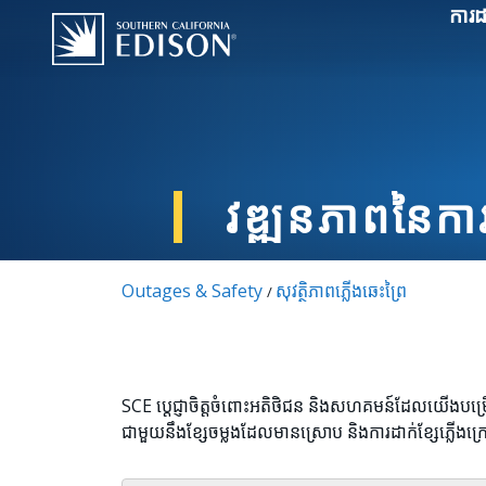
Skip to main content
ការដ
វឌ្ឍនភាពនៃកា
Outages & Safety
សុវត្ថិភាពភ្លើងឆេះព្រៃ
/
SCE ប្តេជ្ញាចិត្តចំពោះអតិថិជន និងសហគមន៍ដែលយើងបម្
ជាមួយនឹងខ្សែចម្លងដែលមានស្រោប និងការដាក់ខ្សែភ្លើងក្រ