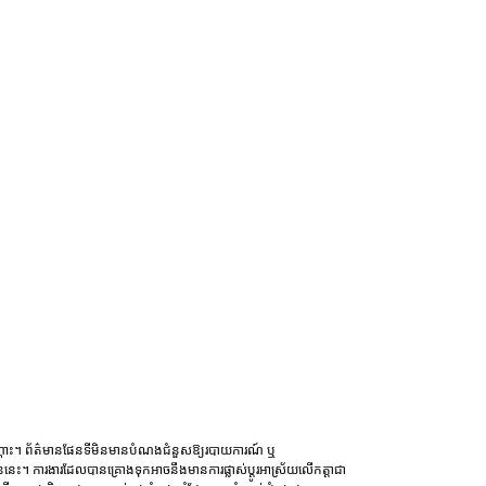
ណោះ។ ព័ត៌មានផែនទីមិនមានបំណងជំនួសឱ្យរបាយការណ៍ ឬ
ននេះ។ ការងារដែលបានគ្រោងទុកអាចនឹងមានការផ្លាស់ប្តូរអាស្រ័យលើកត្តាជា