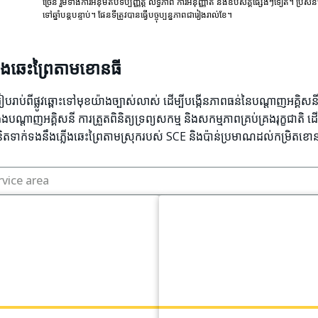
ច្រើន រួមទាំងការអនុម័តបទប្បញ្ញត្តិ លទ្ធភាព ការអនុញ្ញាត និងឧបសគ្គផ្សេងៗទៀត។ ប្រសិន
ទៅឆ្នាំបន្តបន្ទាប់។ ផែនទីត្រូវបានធ្វើបច្ចុប្បន្នភាពជារៀងរាល់ខែ។
ើងឆេះព្រៃតាមខោនធី
រាប់ពីផ្លូវឆ្ពោះទៅមុខយ៉ាងច្បាស់លាស់ ដើម្បីបង្កើនភាពធន់នៃបណ្តាញអគ្គិសនី
ងបណ្តាញអគ្គិសនី ការត្រួតពិនិត្យទ្រព្យសកម្ម និងសកម្មភាពគ្រប់គ្រងរុក្ខជាតិ
និតទាក់ទងនឹងភ្លើងឆេះព្រៃតាមស្រុករបស់ SCE និងប៉ាន់ប្រមាណដល់កម្រិតខ
rvice area