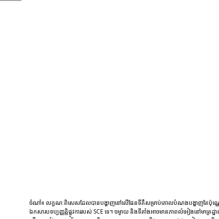
ចំណាំ៖ លក្ខណៈពិសេសដែលបានបង្ហាញនៅលើផែនទីគឺសម្រាប់គោលបំណងបង្ហាញតែប៉ុណ្
ឯកសារបទប្បញ្ញត្តិផ្លូវការរបស់ SCE ទេ។ ចម្ងាយ និងទីតាំងអាចមានភាពលំអៀងនៅមាត្រដ្ឋា