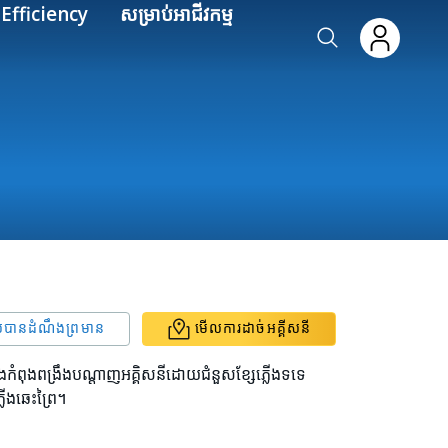
Efficiency
សម្រាប់អាជីវកម្ម
លបានដំណឹងព្រមាន
មើលការដាច់អគ្គីសនី
កំពុងពង្រឹងបណ្តាញអគ្គិសនីដោយជំនួសខ្សែភ្លើងទទេ
លើងឆេះព្រៃ។