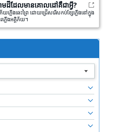
ក្រោមដីដែលមានគោលដៅគឺជាអ្វី?
ិភ័យភ្លើងឆេះព្រៃ ដោយជ្រើសរើសកប់ខ្សែភ្លើងនៅក្នុង
លើងអគ្គិភ័យ។