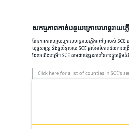
សកម្មភាពកាត់បន្ថយគ្រោះមហន្តរាយភ្ល
ផែនការកាត់បន្ថយគ្រោះមហន្តរាយភ្លើងឆេះព្រៃរបស់ SCE រៀប
យុទ្ធសាស្ត្រ និងទូលំទូលាយ SCE ផ្តល់អាទិភាពដល់ការពង្រឹ
ដែលយើងបម្រើ។ SCE តាមដានវឌ្ឍនភាពនៃការផ្តួចផ្តើមគំ
Click here for a list of counties in SCE's se