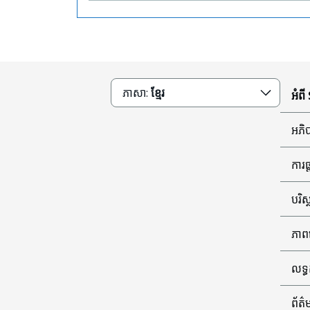
ភាសា:
ខ្មែរ
អំពី
អភិប
ការ
បរិស
ភាព
លទ្
ព័ត៌