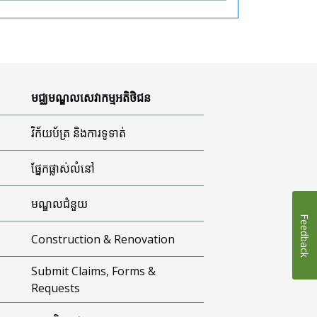
មជ្ឈមណ្ឌលសេវាកម្មអតិថិជន
វិក័យប័ត្រ និងការទូទាត់
ផ្នែកផ្លាស់លំនៅ
មណ្ឌលជំនួយ
Feedback
Construction & Renovation
Submit Claims, Forms &
Requests