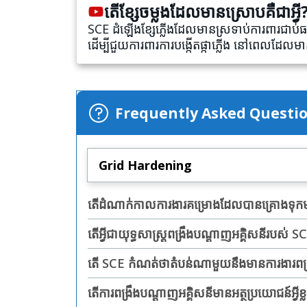
តើខ្សែចម្លងដែលមានស្រោបគឺជាអ្វី
SCE ដំឡើងខ្សែភ្លើងដែលមានស្រទាប់ការពារជាប់ធ
ដើម្បីជួយការពារការបង្កើតផ្កាភ្លើង នៅពេលដែលមានវ
Frequently Asked Questi
Grid Hardening
តើដំណាក់កាលការងារគម្រោងដែលបានគ្រោងទុកមានអ
តើអ្វីជាយុទ្ធសាស្ត្រពង្រឹងបណ្តាញអគ្គិសនីរបស់ S
តើ SCE កំណត់ថាតំបន់ណាមួយនឹងមានការងារព
តើការពង្រឹងបណ្តាញអគ្គិសនីមានអត្ថប្រយោជន៍អ្វីខ្