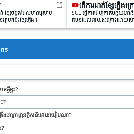
?
តើការដាក់ខ្សែភ្លើង
ន់ ខ្សែចម្លងដែលមានស្រោប
SCE ធ្វើការដើម្បីកាត់បន្ថយហាន
ត្ថុមកប៉ះខ្សែភ្លើង។
តំបន់ដែលងាយរងគ្រោះដោយសារភ្
ons
្វីខ្លះ?
CE?
ង្រឹងបណ្តាញអគ្គិសនីដោយរបៀបណា?
លះ?