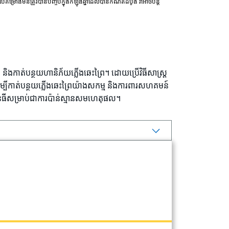
បើគម្រោងមិនត្រូវបានបញ្ចប់ក្នុងកំឡុងឆ្នាំដែលបានកំណត់ដំបូង វាអាចបន្ត
 និងកាត់បន្ថយហានិភ័យភ្លើងឆេះព្រៃ។ ដោយប្រើវិធីសាស្រ្ត
 ដើម្បីកាត់បន្ថយភ្លើងឆេះព្រៃយ៉ាងសកម្ម និងការពារសហគមន៍
ោនធីសម្រាប់ជាការប៉ាន់ស្មានសមហេតុផល។