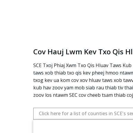
Cov Hauj Lwm Kev Txo Qis H
SCE Txoj Phiaj Xwm Txo Qis Hluav Taws Kub H
taws xob thiab txo qis kev pheej hmoo ntawm 
txog kev ua kom cov xov hluav taws xob tawv,
kub hav zoov yam mob siab rau thiab tiv tha
zoov los ntawm SEC cov cheeb tsam thiab coj
Click here for a list of counties in SCE's se