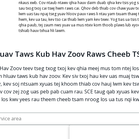
nkaus xwb. Cov ntaub ntawv qhia hauv daim duab qhia kev tsis yog siv
sau txog txoj cai tswj hwm raws cai. Qhov deb thiab cov chaw yuav t
lwm uas tau npaj tseg yuav hloov pauv raws li ntau yam txuam thawj
hwm, kev ua tau, kev tso cai thiab lwm yam kev txwv. Yog tias ua tsi
qhia paub, tej zaum nws yuav ua mus ntxiv kom thoob plaws lub xyoo
tshiab hauv txhua hli lawm.
luav Taws Kub Hav Zoov Raws Cheeb 
av Zoov teev tseg txog txoj kev qhia meej mus tom ntej lo
hluav taws kub hav zoov. Kev siv txoj hau kev uas muaj tswv
 kev soj ntsuam xyuas tej khoom thiab cov hauj lwm kev tswj
iv cov zej zog uas peb pab cuam rau. SCE taug qab xyuas kev
 los kwv yees rau theem cheeb tsam nroog los ua tus nqi kw
rvice area