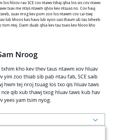
 los hloov rau SCE cov ntawv tshaj qhia los sis cov ntawv
xawv txav me ntsis ntawm qhov kev ntsuas no. Cov hauj
 tseeb, suav nrog kev pom zoo los ntawm cov cai tswj
s tiav lub khoos kas hauv lub xyoo uas thaum ub tau txheeb
 tom ntej. Daim duab qhia kev tau txais kev hloov kho
TSam Nroog
s txhim kho kev thev taus ntawm xov hluav
 yim zoo thiab sib pab ntau fab, SCE saib
 hwm tej nroj tsuag los txo qis hluav taws
 nce qib xub thawj txog hluav taws kub hav
v yees yam tsim nyog.