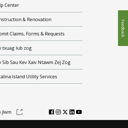
lp Center
nstruction & Renovation
Feedback
bmit Claims, Forms & Requests
v txuag lub zog
v Sib Sau Kev Xaiv Ntawm Zej Zog
alina Island Utility Services
 jlwm