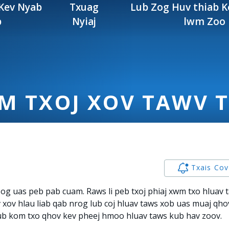
 Kev Nyab
Txuag
Lub Zog Huv thiab K
b
Nyiaj
lwm Zoo
M TXOJ XOV TAWV 
Txais Co
zog uas peb pab cuam. Raws li peb txoj phiaj xwm txo hluav
 xov hlau liab qab nrog lub coj hluav taws xob uas muaj qh
ub kom txo qhov kev pheej hmoo hluav taws kub hav zoov.