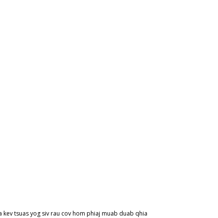
a kev tsuas yog siv rau cov hom phiaj muab duab qhia