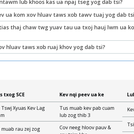
ntawm lub khoos kas ua npaj tseg yog dab tsi?
ev ua kom xov hluav taws xob tawv tuaj yog dab ts
b tias thaj chaw twg yuav tau ua txoj hauj lwm ua 
v hluav taws xob ruaj khov yog dab tsi?
s txog SCE
Kev nqi peev ua ke
Lu
 Tswj Xyuas Kev Lag
Tus muab kev pab cuam
Ke
am
lub zog thib 3
Ts
Cov neeg hloov pauv &
 muab rau zej zog