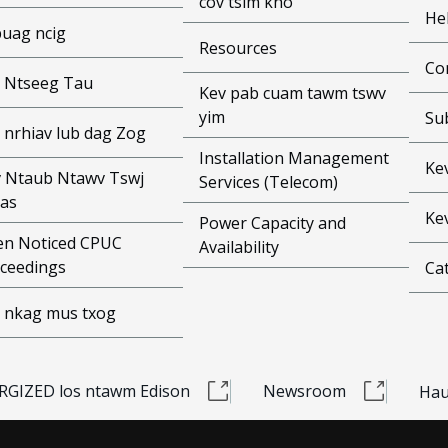
cov tsim kho
He
puag ncig
Resources
Co
 Ntseeg Tau
Kev pab cuam tawm tswv
yim
Su
 nrhiav lub dag Zog
Installation Management
Ke
 Ntaub Ntawv Tswj
Services (Telecom)
as
Ke
Power Capacity and
n Noticed CPUC
Availability
ceedings
Cat
 nkag mus txog
RGIZED los ntawm Edison
Newsroom
Hau