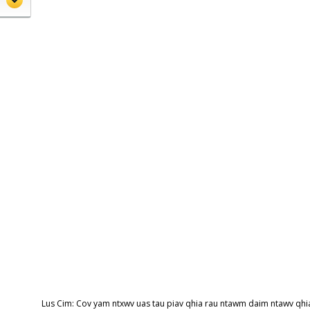
Lus Cim: Cov yam ntxwv uas tau piav qhia rau ntawm daim ntawv qhi