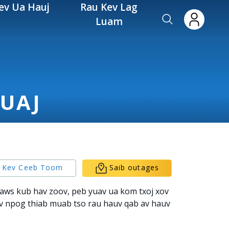
ev Ua Hauj
Rau Kev Lag
Luam
TUAJ
v Kev Ceeb Toom
Saib outages
 taws kub hav zoov, peb yuav ua kom txoj xov
ov npog thiab muab tso rau hauv qab av hauv