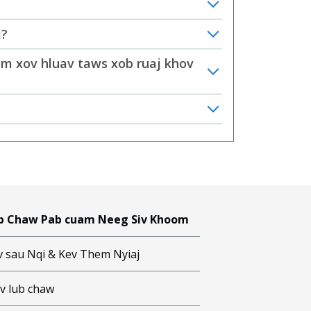
i?
kom xov hluav taws xob ruaj khov
b Chaw Pab cuam Neeg Siv Khoom
v sau Nqi & Kev Them Nyiaj
iv lub chaw