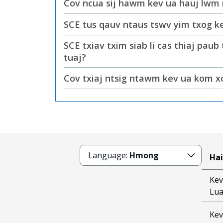
Cov ncua sij hawm kev ua hauj lwm 
SCE tus qauv ntaus tswv yim txog k
SCE txiav txim siab li cas thiaj pau
tuaj?
Cov txiaj ntsig ntawm kev ua kom xo
Language:
Hmong
Hai
Kev
Lu
Kev