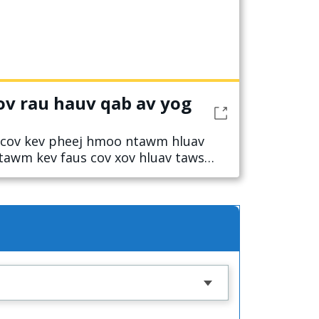
ov rau hauv qab av yog
o cov kev pheej hmoo ntawm hluav
tawm kev faus cov xov hluav taws
cheeb tsam hluav taws kub zoo.