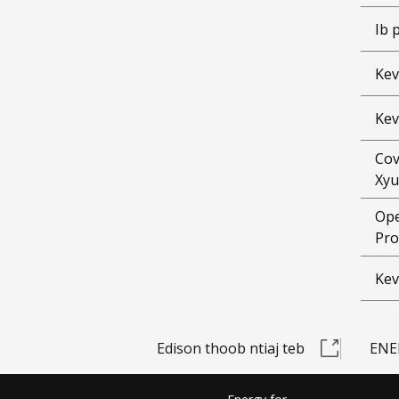
Ib 
Kev
Kev
Cov
Xyu
Ope
Pro
Kev
Edison thoob ntiaj teb
ENE