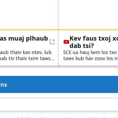
uas muaj plhaub
Kev faus txoj x
dab tsi?
aub thaiv kav ntev, lub
SCE ua hauj lwm los tx
pab tiv thaiv txim taws
taws kub hav zoov los n
xob xaiv kom zoo hauv 
ons