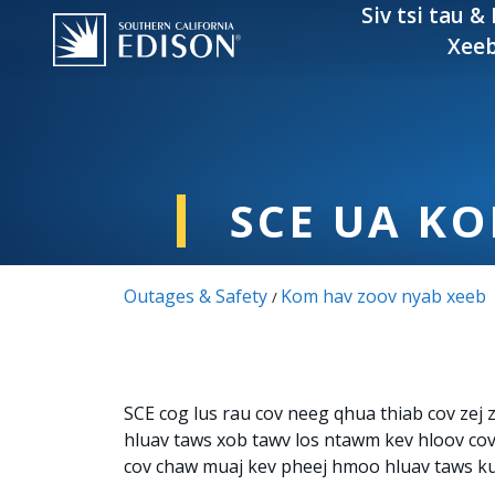
Skip to main content
Siv tsi tau &
Xee
SCE UA KO
Outages & Safety
Kom hav zoov nyab xeeb
/
SCE cog lus rau cov neeg qhua thiab cov zej 
hluav taws xob tawv los ntawm kev hloov cov
cov chaw muaj kev pheej hmoo hluav taws k