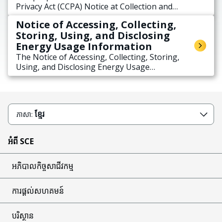
Privacy Act (CCPA) Notice at Collection and
privacy policy, is to provide timely notice, at or
Notice of Accessing, Collecting,
before the point of collection practices and the
Storing, Using, and Disclosing
rights of Consumers regarding their Personal
Energy Usage Information
Information.
The Notice of Accessing, Collecting, Storing,
Using, and Disclosing Energy Usage
Information applies to you if you receive
electric utility service from SSCE. SCE
understands the importance of protecting
your Energy Usage Information.
ខ្មែរ
ភាសា:
អំពី SCE
អភិបាលកិច្ចសាជីវកម្ម
ការផ្តល់សហគមន៍
បរិស្ថាន