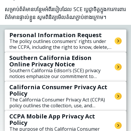
សម្រាប់ព័ត៌មានបន្ថែមអំពីរបៀបដែល SCE ប្តេជ្ញាចិត្តក្នុងការការពារ
ព័ត៌មានផ្ទាល់ខ្លួន សូមពិនិត្យមើលតំណភ្ជាប់ខាងក្រោម។
Personal Information Request
The policy outlines consumers' rights under
the CCPA, including the right to know, delete,
correct, and opt-out of the sale or sharing of
Southern California Edison
their personal information, and provides
Online Privacy Notice
instructions on how to exercise these rights.
Southern California Edison’s (SCE) privacy
notices emphasize our commitment to
protecting personal information and how SCE
California Consumer Privacy Act
collects, uses, shares, and stores personal
Policy
data, including energy usage information.
The California Consumer Privacy Act (CCPA)
policy outlines the collection, use, and
disclosure of personal information of
CCPA Mobile App Privacy Act
California residents.
Policy
The purpose of this California Consumer