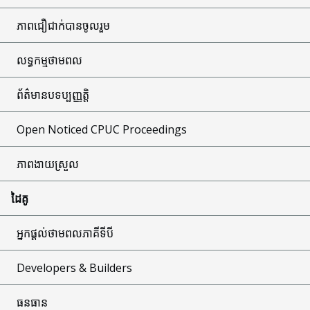
ភាពជឿជាក់បានចូលរួម
លទ្ធកម្មថាមពល
ព័ត៌មានបទប្បញ្ញត្តិ
Open Noticed CPUC Proceedings
ភាពងាយស្រួល
ដៃគូ
អ្នកផ្តល់ថាមពលភាគីទីបី
Developers & Builders
ធនធាន