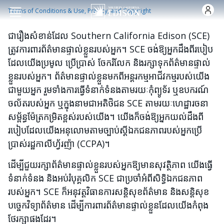
Skip to main content
Terms of Conditions & Use, Privacy, and Copyright
ជារឿងសំខាន់ដែល Southern California Edison (SCE)
ត្រូវការពារព័ត៌មានផ្ទាល់ខ្លួនរបស់អ្នក។ SCE ចង់ឱ្យអ្នកដឹងពីរបៀប
ដែលយើងប្រមូល ប្រើប្រាស់ ចែករំលែក និងរក្សាទុកព័ត៌មានផ្ទាល់
ខ្លួនរបស់អ្នក។ ព័ត៌មានផ្ទាល់ខ្លួនមកពីអន្តរកម្មអាជីវកម្មរបស់យើង
ជាមួយអ្នក រួមទាំងការធ្វើទំនាក់ទំនងតាមរយៈកុំព្យូទ័រ ឬឧបករណ៍
ចល័តរបស់អ្នក ឬក្នុងនាមជាអតិថិជន SCE តាមរយៈហេដ្ឋារចនា
សម្ព័ន្ធម៉ែត្រកម្រិតខ្ពស់របស់យើង។ យើងក៏ចង់ឱ្យអ្នកយល់ដឹងពី
របៀបដែលយើងអនុលោមតាមច្បាប់ស្តីឯកជនភាពរបស់អ្នកប្រើ
ប្រាស់រដ្ឋកាលីហ្វ័រញ៉ា (CCPA)។
ដើម្បីជួយរក្សាព័ត៌មានផ្ទាល់ខ្លួនរបស់អ្នកឱ្យមានសុវត្ថិភាព យើងធ្វើ
ទំនាក់ទំនង និងអប់រំបុគ្គលិក SCE ជាប្រចាំអំពីសិទ្ធិឯកជនភាព
របស់អ្នក។ SCE ក៏អនុវត្តវិធានការសន្តិសុខព័ត៌មាន និងសន្តិសុខ
បច្ចេកវិទ្យាព័ត៌មាន ដើម្បីការពារព័ត៌មានផ្ទាល់ខ្លួនដែលយើងកំពុង
ថែរក្សាផងដែរ។