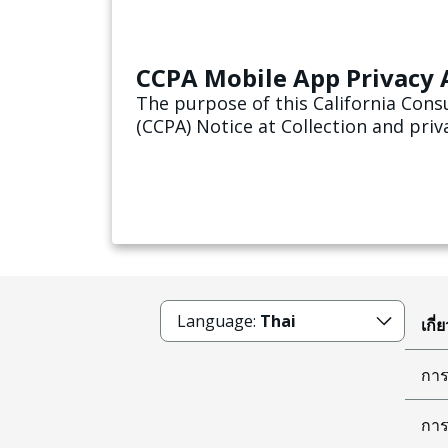
CCPA Mobile App Privacy A
The purpose of this California Cons
(CCPA) Notice at Collection and priva
provide timely notice, at or before 
collection practices and the rights of Consumers
regarding their Personal Informatio
Language:
Thai
เกี่
การ
การ