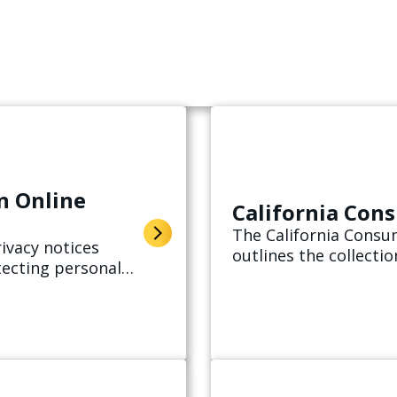
n Online
California Cons
The California Consum
rivacy notices
outlines the collectio
ecting personal
personal information 
ses, shares, and
rgy usage