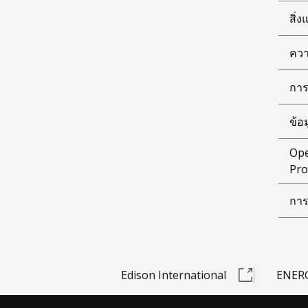
สิ่
ควา
การ
ข้อ
Ope
Pro
การ
Edison International
ENERG