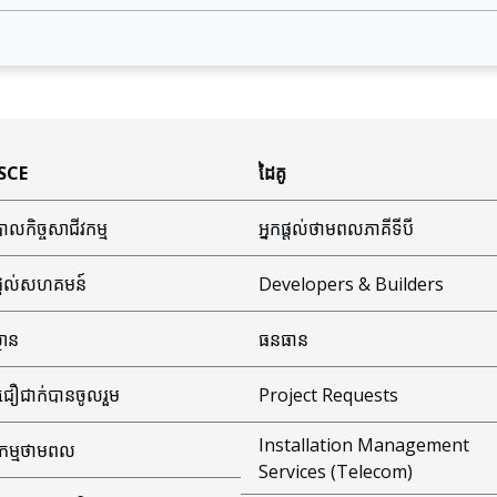
 SCE
ដៃគូ
ាលកិច្ចសាជីវកម្ម
អ្នកផ្តល់ថាមពលភាគីទីបី
ផ្តល់សហគមន៍
Developers & Builders
្ថាន
ធនធាន
ជឿជាក់បានចូលរួម
Project Requests
Installation Management
ធកម្មថាមពល
Services (Telecom)