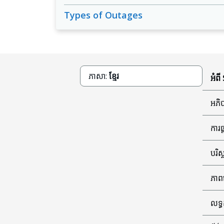
Types of Outages
ភាសា:
ខ្មែរ
អំពី
អភិប
ការ
បរិស
ភាព
លទ្