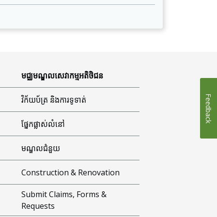
មជ្ឈមណ្ឌលសេវាកម្មអតិថិជន
Feedback
វិក័យប័ត្រ និងការទូទាត់
ផ្នែកផ្លាស់លំនៅ
មណ្ឌលជំនួយ
Construction & Renovation
Submit Claims, Forms &
Requests