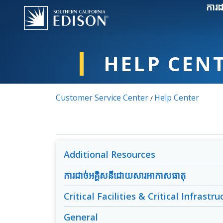
Skip to main content
ការដ
HELP CEN
Customer Service Center
Help Center
/
Additional Resources
ការដាច់អគ្គិសនីដោយសារអាកាសធាតុ
Critical Facilities & Critical Infrastru
General