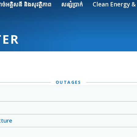
ាច់អគ្គិសនី និងសុវត្ថិភាព
សន្សំប្រាក់
Clean Energy & 
TER
OUTAGES
cture