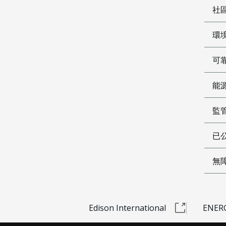
社
環
可
能
監
已公
無
Edison International
ENERG