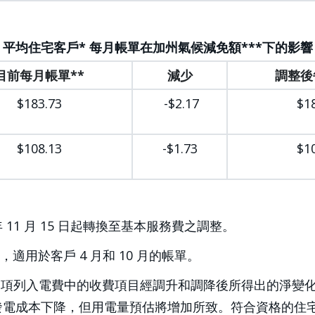
平均住宅客戶* 每月帳單在加州氣候減免額***下的影響
目前每月帳單**
減少
調整後
$183.73
-$2.17
$1
$108.13
-$1.73
$1
 11 月 15 日起轉換至基本服務費之調整。
適用於客戶 4 月和 10 月的帳單。
合考量多項列入電費中的收費項目經調升和調降後所得出的淨變
電成本下降，但用電量預估將增加所致。符合資格的住宅和