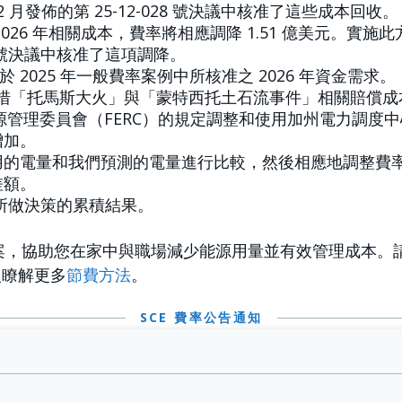
12 月發佈的第 25-12-028 號決議中核准了這些成本回收。
26 年相關成本，費率將相應調降 1.51 億美元。實施
-007 號決議中核准了這項調降。
E 於 2025 年一般費率案例中所核准之 2026 年資金需求。
付為籌措「托馬斯大火」與「蒙特西托土石流事件」相關賠償
邦能源管理委員會（FERC）的規定調整和使用加州電力調度
增加。
的電量和我們預測的電量進行比較，然後相應地調整費率。
差額。
求所做決策的累積結果。
案，協助您在家中與職場減少能源用量並有效管理成本。
入瞭解更多
節費方法
。
SCE 費率公告通知