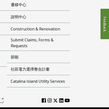
遷移中心
說明中心
Feedback
Construction & Renovation
Submit Claims, Forms &
Requests
節能
社區電力選擇整合計畫
Catalina Island Utility Services