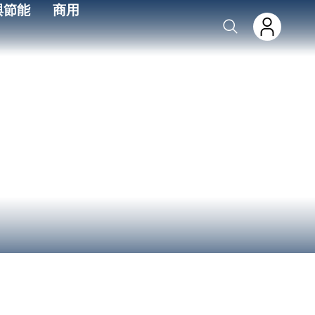
與節能
商用