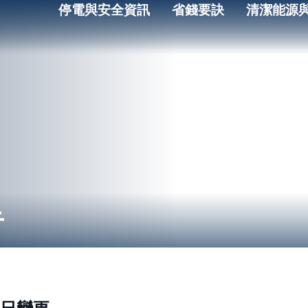
停電與安全資訊
省錢要訣
清潔能源
告
1 日變更。