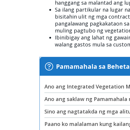
hanggang sa malantad ang l
Sa ilang partikular na lugar 
bisitahin ulit ng mga contra
pangalawang pagkakataon sa 
muling pagtubo ng vegetati
Ibinibigay ang lahat ng gawa
walang gastos mula sa cust
Pamamahala sa Behetas
Ano ang Integrated Vegetation
Ano ang saklaw ng Pamamahala 
Sino ang nagtatakda ng mga ali
Paano ko malalaman kung kailang