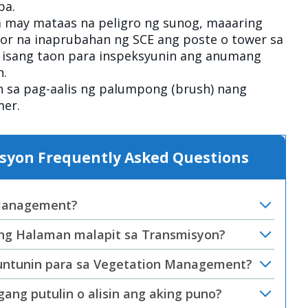
upa.
na may mataas na peligro ng sunog, maaaring
ctor na inaprubahan ng SCE ang poste o tower sa
isang taon para inspeksyunin ang anumang
on.
in sa pag-aalis ng palumpong (brush) nang
omer.
yon Frequently Asked Questions
 Management?
ng Halaman malapit sa Transmisyon?
tuntunin para sa Vegetation Management?
ang putulin o alisin ang aking puno?