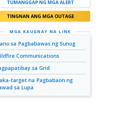
TUMANGGAP NG MGA ALERT
TINGNAN ANG MGA OUTAGE
MGA KAUGNAY NA LINK
lano sa Pagbabawas ng Sunog
ildfire Communications
agpapatibay sa Grid
aka-target na Pagbabaon ng
awad sa Lupa