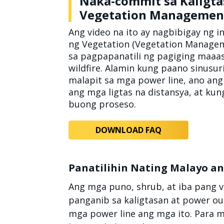
Naka-commit sa Kaligt
Vegetation Managemen
Ang video na ito ay nagbibigay ng 
ng Vegetation (Vegetation Managem
sa pagpapanatili ng pagiging maaa
wildfire. Alamin kung paano sinus
malapit sa mga power line, ano ang
ang mga ligtas na distansya, at kun
buong proseso.
DOWNLOAD FAQ
Panatilihin Nating Malayo a
Ang mga puno, shrub, at iba pang 
panganib sa kaligtasan at power o
mga power line ang mga ito. Para 