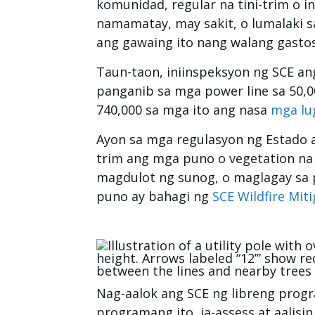
komunidad, regular na tini-trim o i
namamatay, may sakit, o lumalaki sa
ang gawaing ito nang walang gasto
Taun-taon, iniinspeksyon ng SCE a
panganib sa mga power line sa 50,00
740,000 sa mga ito ang nasa
mga lu
Ayon sa mga regulasyon ng Estado at
trim ang mga puno o vegetation na
magdulot ng sunog, o maglagay sa 
puno ay bahagi ng
SCE Wildfire Miti
Image
Nag-aalok ang SCE ng libreng pro
programang ito, ia-assess at aalis