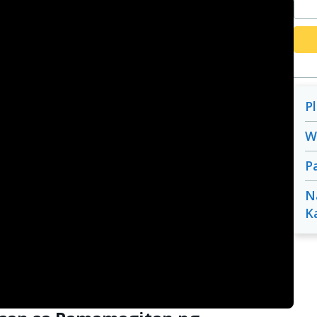
P
W
P
N
K