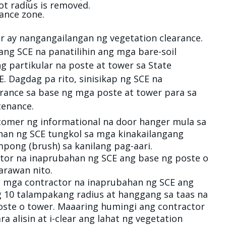
wer ay nangangailangan ng vegetation clearance.
ang SCE na panatilihin ang mga bare-soil
ng partikular na poste at tower sa State
E. Dagdag pa rito, sinisikap ng SCE na
rance sa base ng mga poste at tower para sa
tenance.
mer ng informational na door hanger mula sa
han ng SCE tungkol sa mga kinakailangang
mpong (brush) sa kanilang pag-aari.
tor na inaprubahan ng SCE ang base ng poste o
larawan nito.
ng mga contractor na inaprubahan ng SCE ang
 10 talampakang radius at hanggang sa taas na
oste o tower. Maaaring humingi ang contractor
 alisin at i-clear ang lahat ng vegetation