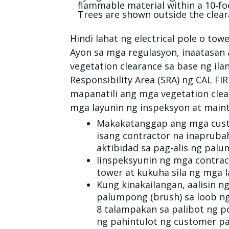
Hindi lahat ng electrical pole o to
Ayon sa mga regulasyon, inaatasan 
vegetation clearance sa base ng ila
Responsibility Area (SRA) ng CAL FIR
mapanatili ang mga vegetation clea
mga layunin ng inspeksyon at main
Makakatanggap ang mga custo
isang contractor na inapruba
aktibidad sa pag-alis ng palu
Iinspeksyunin ng mga contrac
tower at kukuha sila ng mga 
Kung kinakailangan, aalisin 
palumpong (brush) sa loob ng
8 talampakan sa palibot ng p
ng pahintulot ng customer para