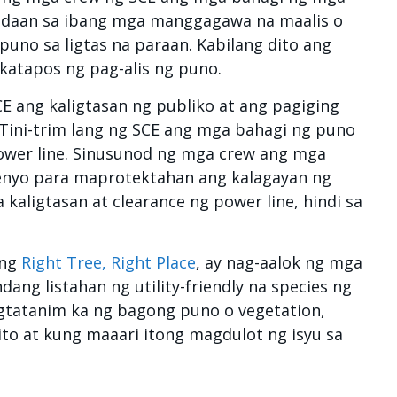
y-daan sa ibang mga manggagawa na maalis o
puno sa ligtas na paraan. Kabilang dito ang
katapos ng pag-alis ng puno.
E ang kaligtasan ng publiko at ang pagiging
. Tini-trim lang ng SCE ang mga bahagi ng puno
wer line. Sinusunod ng mga crew ang mga
nyo para maprotektahan ang kalagayan ng
kaligtasan at clearance ng power line, hindi sa
ang
Right Tree, Right Place
, ay nag-aalok ng mga
dang listahan ng utility-friendly na species ng
tatanim ka ng bagong puno o vegetation,
ito at kung maaari itong magdulot ng isyu sa