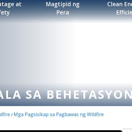
tage at
Magtipid ng
Clean En
fety
Pera
Effici
LA SA BEHETASYO
dfire
Mga Pagsisikap sa Pagbawas ng Wildfire
/