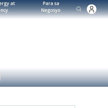
ergy at
Para sa
ency
Negosyo
N