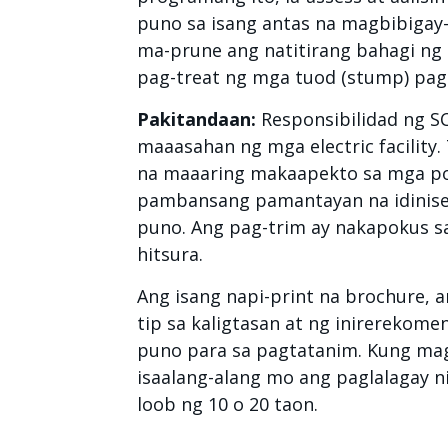
puno sa isang antas na magbibiga
ma-prune ang natitirang bahagi ng 
pag-treat ng mga tuod (stump) pag
Pakitandaan:
Responsibilidad ng SC
maaasahan ng mga electric facility
na maaaring makaapekto sa mga po
pambansang pamantayan na idinise
puno. Ang pag-trim ay nakapokus sa 
hitsura.
Ang isang napi-print na brochure, 
tip sa kaligtasan at ng inirerekomen
puno para sa pagtatanim. Kung mag
isaalang-alang mo ang paglalagay n
loob ng 10 o 20 taon.