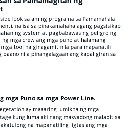
asan sa Pamamagitan ng
t
inside look sa aming programa sa Pamamahala
ent), na isa sa pinakamahahalagang pagsisikap
sahan ng system at pagbabawas ng peligro ng
uri ng mga crew ang mga puno at halamang
 mga tool na ginagamit nila para mapanatili
g paano nila pinangalagaan ang kapaligiran sa
ng mga Puno sa mga Power Line.
vegetation ay maaaring lumikha ng mga
utage kung lumalaki nang masyadong malapit sa
makatulong na mapanatiling ligtas ang mga