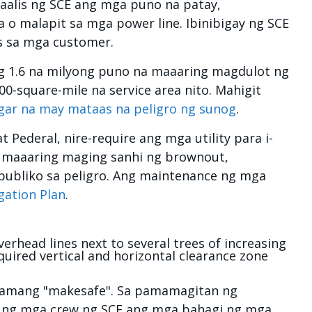
naalis ng SCE ang mga puno na patay,
 o malapit sa mga power line. Ibinibigay ng SCE
s sa mga customer.
ng 1.6 na milyong puno na maaaring magdulot ng
0-square-mile na service area nito. Mahigit
gar na may mataas na peligro ng sunog
.
 Pederal, nire-require ang mga utility para i-
 maaaring maging sanhi ng brownout,
publiko sa peligro. Ang maintenance ng mga
gation Plan
.
gramang "makesafe". Sa pamamagitan ng
in ng mga crew ng SCE ang mga bahagi ng mga