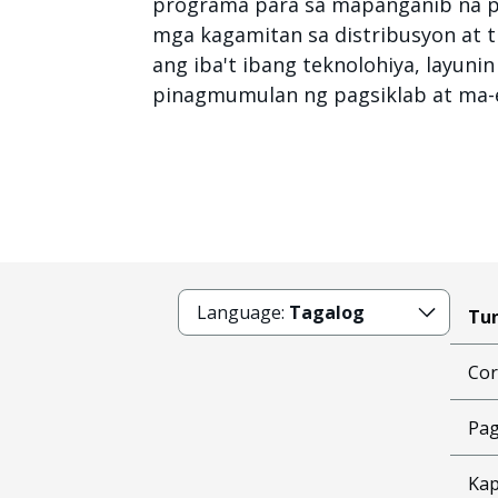
programa para sa mapanganib na p
mga kagamitan sa distribusyon at 
ang iba't ibang teknolohiya, layu
pinagmumulan ng pagsiklab at ma-e
Language:
Tagalog
Tun
Cor
Pag
Kap