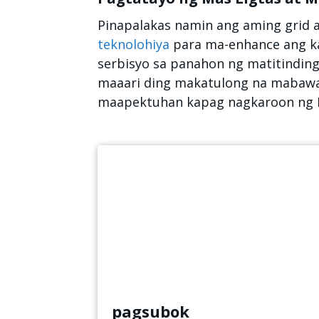
Pinapalakas namin ang aming grid
teknolohiya
para ma-enhance ang ka
serbisyo sa panahon ng matitinding
maaari ding makatulong na mabawa
maapektuhan kapag nagkaroon ng Pu
pagsubok