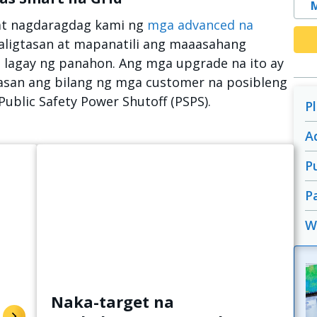
 at nagdaragdag kami ng
mga advanced na
ligtasan at mapanatili ang maaasahang
 lagay ng panahon. Ang mga upgrade na ito ay
san ang bilang ng mga customer na posibleng
blic Safety Power Shutoff (PSPS).
P
A
P
P
W
Naka-target na