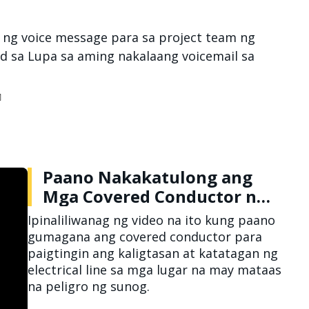
 ng voice message para sa project team ng
 sa Lupa sa aming nakalaang voicemail sa
Paano Nakakatulong ang
Mga Covered Conductor na
Mabawasan ang Panganib
Ipinaliliwanag ng video na ito kung paano
ng Wildfire
gumagana ang covered conductor para
paigtingin ang kaligtasan at katatagan ng
electrical line sa mga lugar na may mataas
na peligro ng sunog.