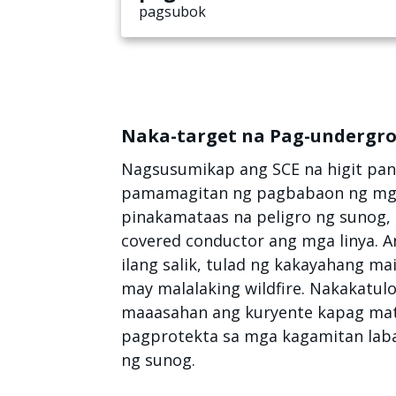
pagsubok
Naka-target na Pag-undergr
Nagsusumikap ang SCE na higit pan
pamamagitan ng pagbabaon ng mga 
pinakamataas na peligro ng sunog, 
covered conductor ang mga linya. A
ilang salik, tulad ng kakayahang ma
may malalaking wildfire. Nakakatu
maaasahan ang kuryente kapag mat
pagprotekta sa mga kagamitan laba
ng sunog.