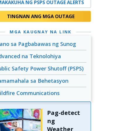
MAKAKUHA NG PSPS OUTAGE ALERTS
TINGNAN ANG MGA OUTAGE
MGA KAUGNAY NA LINK
lano sa Pagbabawas ng Sunog
dvanced na Teknolohiya
ublic Safety Power Shutoff (PSPS)
amamahala sa Behetasyon
ildfire Communications
Pag-detect
ng
Weather