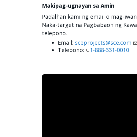
Makipag-ugnayan sa Amin
Padalhan kami ng email o mag-iwan
Naka-target na Pagbabaon ng Kawad
telepono.
Email:
sceprojects@sce.com
Telepono:
1-888-331-0010