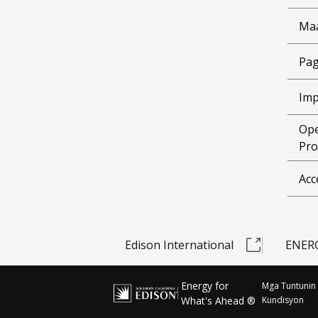
Ma
Pag
Imp
Ope
Pro
Acc
Edison International
ENERG
Energy for
Mga Tuntunin 
What's Ahead ®
Kundisyon