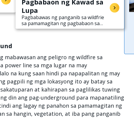
Pagbabaon ng Kawad sa
Lupa
Pagbabawas ng panganib sa wildfrie
sa pamamagitan ng pagbabaon sa
lupa ng mga linya ng kuryente.
ound
g mabawasan ang peligro ng wildfire sa
power line sa mga lugar na may
lalo na kung saan hindi pa napapalitan ng may
ng pagpili ng mga lokasyong ito ay batay sa
isakatuparan at kahirapan sa paglilikas tuwing
long din ang pag-underground para mapanatiling
indi ang lagay ng panahon sa pamamagitan ng
n sa hangin, vegetation, at iba pang panganib