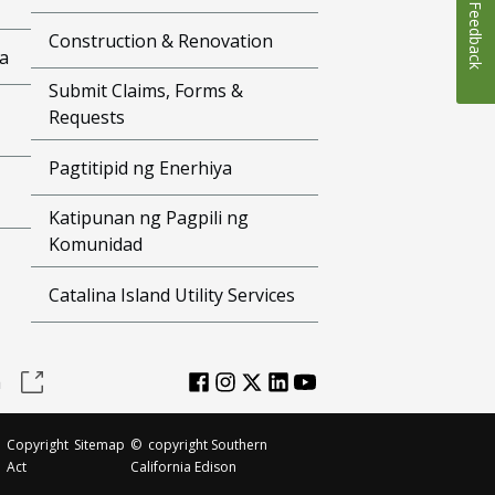
Feedback
Construction & Renovation
a
Submit Claims, Forms &
Requests
Pagtitipid ng Enerhiya
Katipunan ng Pagpili ng
Komunidad
Catalina Island Utility Services
a
Copyright
Sitemap
©
copyright Southern
Act
California Edison