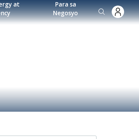
ergy at
Para sa
ency
Negosyo