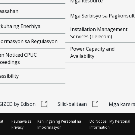
Mga Resource
aasahan
Mga Serbisyo sa Pagkonsult
kuha ng Enerhiya
Installation Management
Services (Telecom)
ormasyon sa Regulasyon
Power Capacity and
n Noticed CPUC
Availability
ceedings
essibility
IZED by Edison
Silid-balitaan
Mga karer
at
Paunawa sa
Kahilingan ng Personal na
Do Not Sell My Personal
Privacy
Impormasyon
Information