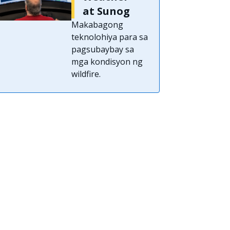
at Sunog
Makabagong
teknolohiya para sa
pagsubaybay sa
mga kondisyon ng
wildfire.