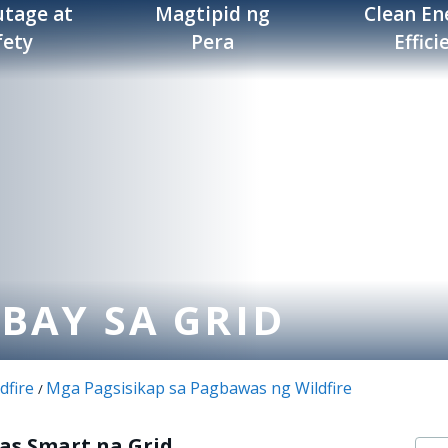
tage at
Magtipid ng
Clean En
fety
Pera
Effici
BAY SA GRID
dfire
Mga Pagsisikap sa Pagbawas ng Wildfire
/
as Smart na Grid