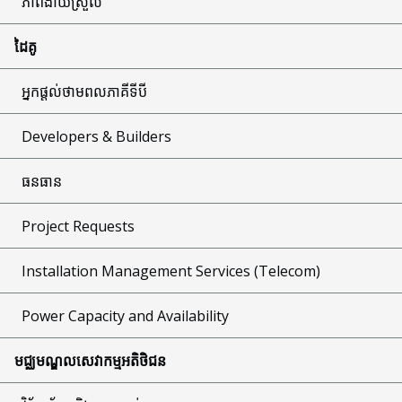
ភាពងាយស្រួល
ដៃគូ
អ្នកផ្តល់ថាមពលភាគីទីបី
Developers & Builders
ធនធាន
Project Requests
Installation Management Services (Telecom)
Power Capacity and Availability
មជ្ឈមណ្ឌលសេវាកម្មអតិថិជន