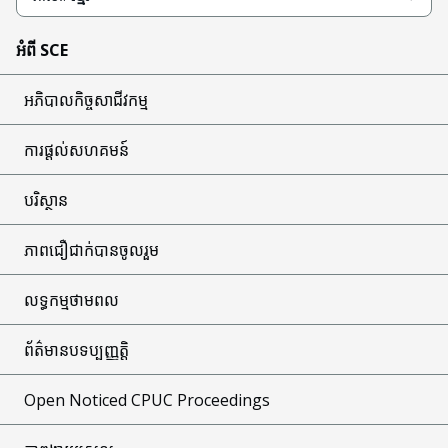
អំពី SCE
អភិបាលកិច្ចសាជីវកម្ម
ការផ្តល់សហគមន៍
បរិស្ថាន
ភាពជឿជាក់បានចូលរួម
លទ្ធកម្មថាមពល
ព័ត៌មានបទប្បញ្ញត្តិ
Open Noticed CPUC Proceedings