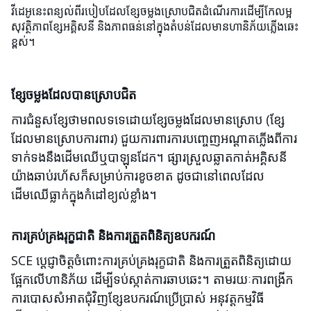
វីដេអូនេះពន្យល់ពីរបៀបដែលខ្សែចម្លងស្រោបជិតដំណើរការដើម្បីកែលម្អ
សុវត្ថិភាពខ្សែអគ្គិសនី និងភាពធន់នៅក្នុងតំបន់ដែលមានហានិភ័យភ្លើងឆេះ
ខ្ពស់។
ខ្សែចម្លងដែលបានស្រោបជិត
ការជំនួសខ្សែថាមពលទទេដោយខ្សែចម្លងដែលមានស្រោប (ខ្សែ
ដែលមានស្រោបការពារ) ជួយការពារការបញ្ចេញអណ្តាតភ្លើងពីការ
ទាក់ទងនឹងដើមឈើឬបាឡុនដែក។ ផ្សារស្រួលឆ្លាតកាត់អគ្គិសនី
យ៉ាងឆាប់រហ័សក៏សម្រាប់ការខូចខាត ដូចជានៅពេលដែល
ដើមឈើធ្លាក់ក្នុងកំដៅខ្យល់ខ្លាំង។
ការគ្រប់គ្រងរុក្ខជាតិ និងការត្រួតពិនិត្យឧបករណ៍
SCE ប្ដេជ្ញាចិត្តចំពោះការគ្រប់គ្រងរុក្ខជាតិ និងការត្រួតពិនិត្យដោយ
ផ្អែកលើហានិភ័យ ដើម្បីទប់ស្កាត់ការឆាបឆេះ។ តាមរយៈការពង្រីក
ការបោសសំអាតជុំវិញខ្សែឧបករណ៍ប្រើប្រាស់ អនុវត្តកម្មវិធី