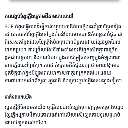
ការបង្កប់ខ្សែភ្លើងក្រោមដីតាមគោលដៅ
SCE កំពុងធ្វើការដើម្បីកាត់បន្ថយហានិភ័យភ្លើងឆេះព្រៃបន្ថែមទៀត
ដោយការកប់ខ្សែភ្លើងនៅក្នុងតំបន់ដែលមានហានិភ័យខ្ពស់បំផុត ជា
ពិសេសកន្លែងដែលខ្សែភ្លើងមិនត្រូវបានជំនួសដោយខ្សែចម្លងដែល
មានគម្រប។ ការជ្រើសរើសទីតាំងទាំងនេះគឺផ្អែកលើកត្តាជាច្រើន
ដូចជាលទ្ធភាព និងការលំបាកក្នុងការជម្លៀសចេញក្នុងអំឡុងពេល
មានភ្លើងឆេះព្រៃធំៗ។ ការដាក់ក្រោមដីក៏ជួយរក្សាថាមពលឱ្យអាច
ទុកចិត្តបានក្នុងអំឡុងពេលអាកាសធាតុអាក្រក់ផងដែរ ដោយ
ការពារឧបករណ៍ពីខ្យល់ រុក្ខជាតិ និងគ្រោះថ្នាក់ភ្លើងឆេះផ្សេងទៀត។
ទាក់ទងមកយើង
សូមផ្ញើអ៊ីមែលមកយើង ឬផ្ញើសារជាសំឡេងទុកឱ្យក្រុមគម្រោងបង្កប់
ខ្សែភ្លើងក្រោមដីតាមគោលដៅនៅលើសារសំឡេងតាមទូរសព្ទដាច់
ដោយឡែករបស់យើង។