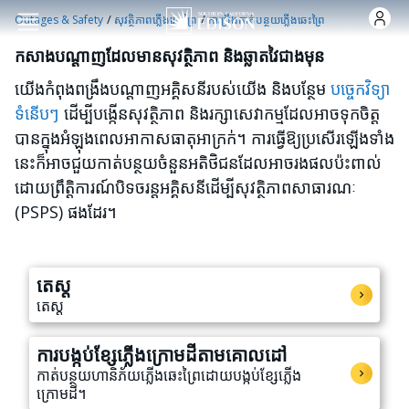
Skip to main content
/
/
Outages & Safety
សុវត្ថិភាពភ្លើងឆេះព្រៃ
ការប្រឹងកាត់បន្ថយភ្លើងឆេះព្រៃ
កសាងបណ្តាញដែលមានសុវត្ថិភាព និងឆ្លាតវៃជាងមុន
យើងកំពុងពង្រឹងបណ្តាញអគ្គិសនីរបស់យើង និងបន្ថែម
បច្ចេកវិទ្យា
ទំនើបៗ
ដើម្បីបង្កើនសុវត្ថិភាព និងរក្សាសេវាកម្មដែលអាចទុកចិត្ត
បានក្នុងអំឡុងពេលអាកាសធាតុអាក្រក់។ ការធ្វើឱ្យប្រសើរឡើងទាំង
នេះក៏អាចជួយកាត់បន្ថយចំនួនអតិថិជនដែលអាចរងផលប៉ះពាល់
ដោយព្រឹត្តិការណ៍បិទចរន្តអគ្គិសនីដើម្បីសុវត្ថិភាពសាធារណៈ
(PSPS) ផងដែរ។
តេស្ត
តេស្ត
ការបង្កប់ខ្សែភ្លើងក្រោមដីតាមគោលដៅ
កាត់បន្ថយហានិភ័យភ្លើងឆេះព្រៃដោយបង្កប់ខ្សែភ្លើង
ក្រោមដី។