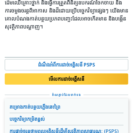
ដើមឈើគ្រោះថ្នាក់ និងធ្វើការត្រួតពិនិត្យឧបករណ៍ចែកចាយ និង
ការចម្លងចរន្តពីអាកាស និងដីដោយប្រើបច្ចេកវិទ្យាផ្សេងៗ យើងមាន
គោលបំណងកាត់បន្ថយប្រភពបញ្ឆេះដែលអាចកើតមាន និងបង្កើន
សុវត្ថិភាពបណ្តាញ។
ដំណឹងអំពីការដាច់អគ្គិសនី PSPS
មើលការដាច់អគ្គីសនី
តំណភ្ជាប់ដែលទាក់ទង
គម្រោងកាត់បន្ថយភ្លើងឆេះព្រៃ
បច្ចេកវិទ្យាកម្រិតខ្ពស់
ការផ្ដាច់ចរន្តថាមពលអគ្គិសនីដើម្បីសុវត្ថិភាពសាធារណៈ (PSPS)