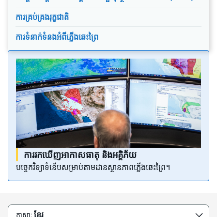
ការគ្រប់គ្រងរុក្ខជាតិ
ការទំនាក់ទំនងអំពីភ្លើងឆេះព្រៃ
ការរកឃើញអាកាសធាតុ និងអគ្គិភ័យ
បច្ចេកវិទ្យាទំនើបសម្រាប់តាមដានស្ថានភាពភ្លើងឆេះព្រៃ។
ខ្មែរ
ភាសា: