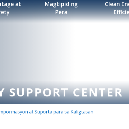
tage at
Magtipid ng
Clean En
fety
Pera
Effici
Y SUPPORT CENTER
pormasyon at Suporta para sa Kaligtasan