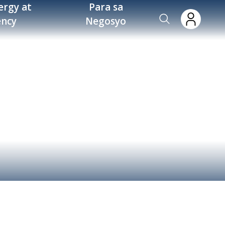
ergy at
Para sa
ency
Negosyo