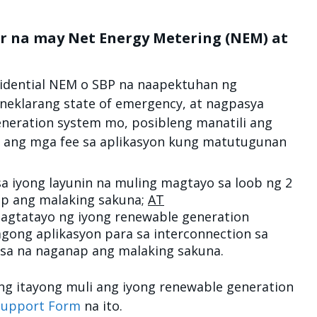
r na may Net Energy Metering (NEM) at
idential NEM o SBP na naapektuhan ng
neklarang state of emergency, at nagpasya
eneration system mo, posibleng manatili ang
ve ang mga fee sa aplikasyon kung matutugunan
a iyong layunin na muling magtayo sa loob ng 2
ap ang malaking sakuna;
AT
gtatayo ng iyong renewable generation
gong aplikasyon para sa interconnection sa
tsa na naganap ang malaking sakuna.
ng itayong muli ang iyong renewable generation
 Support Form
na ito.