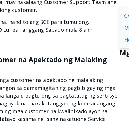
a, may nakalaang Customer Support Team ang
dong customer.
C
na, nandito ang SCE para tumulong.
M
9
Lunes hanggang Sabado mula 8 a.m.
H
Mg
tomer na Apektado ng Malaking
 mga customer na apektado ng malalaking
bangon sa pamamagitan ng pagbibigay ng mga
ailangan, pagtulong sa pagtatatag ng serbisyo
pagtiyak na makakatanggap ng kinakailangang
ming mga customer na kwalipikado ayon sa
gtatayo kasama ng isang nakatuong Service