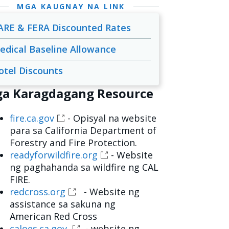
MGA KAUGNAY NA LINK
ARE & FERA Discounted Rates
edical Baseline Allowance
otel Discounts
a Karagdagang Resource
fire.ca.gov
- Opisyal na website
para sa California Department of
Forestry and Fire Protection.
readyforwildfire.org
- Website
ng paghahanda sa wildfire ng CAL
FIRE.
redcross.org
- Website ng
assistance sa sakuna ng
American Red Cross
caloes.ca.gov
- website ng