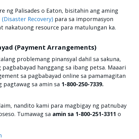
e ng Palisades o Eaton, bisitahin ang aming
(Disaster Recovery)
para sa impormasyon
at nakatuong resource para matulungan ka.
yad (Payment Arrangements)
lang problemang pinansyal dahil sa sakuna,
 pagbabayad hanggang sa ibang petsa. Maaari
ngement sa pagbabayad online sa pamamagitan
g pagtawag sa amin sa
1-800-250-7339.
laim, nandito kami para magbigay ng patnubay
roseso. Tumawag sa
amin sa 1-800-251-3311
o
m