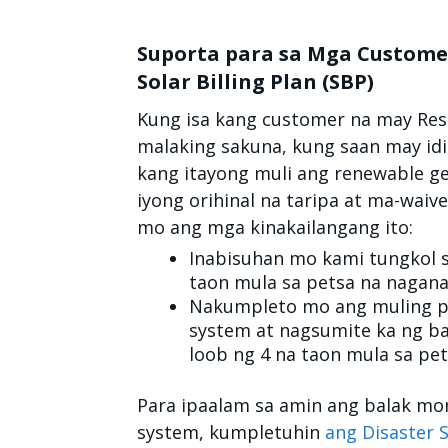
Suporta para sa Mga Custome
Solar Billing Plan (SBP)
Kung isa kang customer na may Res
malaking sakuna, kung saan may idi
kang itayong muli ang renewable g
iyong orihinal na taripa at ma-wai
mo ang mga kinakailangang ito:
Inabisuhan mo kami tungkol s
taon mula sa petsa na nagan
Nakumpleto mo ang muling pa
system at nagsumite ka ng ba
loob ng 4 na taon mula sa pe
Para ipaalam sa amin ang balak mo
system, kumpletuhin
ang Disaster