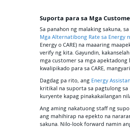
Suporta para sa Mga Customer
Sa panahon ng malaking sakuna, sa 
Mga Alternatibong Rate sa Energy n
Energy o CARE) na maaaring maapekt
verify ng kita. Gayundin, kakansel
mga customer sa mga apektadong l
kwalipikado para sa CARE, mangya
Dagdag pa rito, ang
Energy Assista
kritikal na suporta sa pagtulong sa
kuryente kapag pinakakailangan nila
Ang aming nakatuong staff ng sup
ang mahihirap na epekto na narar
sakuna. Nilo-look forward namin an