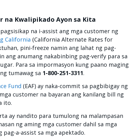
 na Kwalipikado Ayon sa Kita
pagsisikap na i-assist ang mga customer ng
g California
(California Alternate Rates for
uhan, pini-freeze namin ang lahat ng pag-
ahin ang anumang nakabinbing pag-verify para sa
ugar. Para sa impormasyon kung paano maging
ring tumawag sa
1-800-251-3311
.
nce Fund
(EAF) ay naka-commit sa pagbibigay ng
 mga customer na bayaran ang kanilang bill ng
 ito.
orta ay nandito para tumulong na malampasan
anasan ng aming mga customer dahil sa mga
g pag-a-assist sa mga apektado.