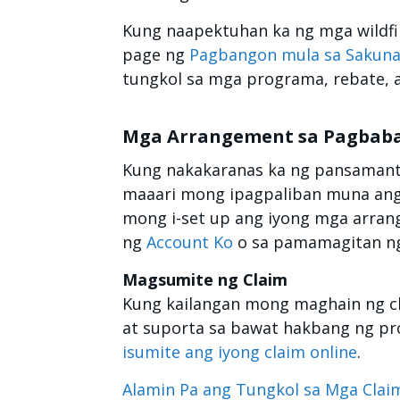
Kung naapektuhan ka ng mga wildfir
page ng
Pagbangon mula sa Sakuna 
tungkol sa mga programa, rebate, 
Mga Arrangement sa Pagbaba
Kung nakakaranas ka ng pansamanta
maaari mong ipagpaliban muna ang
mong i-set up ang iyong mga arra
ng
Account Ko
o sa pamamagitan n
Magsumite ng Claim
Kung kailangan mong maghain ng c
at suporta sa bawat hakbang ng p
isumite ang iyong claim online
.
Alamin Pa ang Tungkol sa Mga Clai