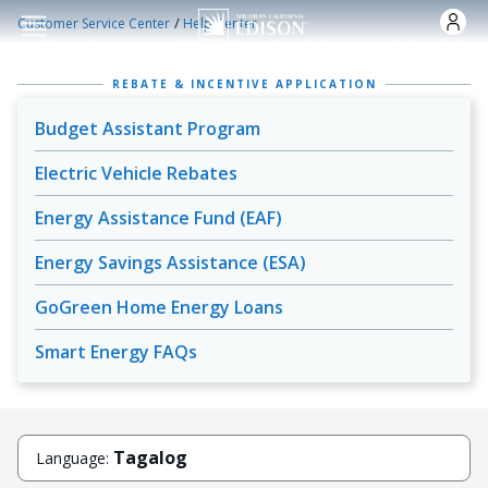
Skip to main content
/
Customer Service Center
Help Center
REBATE & INCENTIVE APPLICATION
Budget Assistant Program
Electric Vehicle Rebates
Energy Assistance Fund (EAF)
Energy Savings Assistance (ESA)
GoGreen Home Energy Loans
Smart Energy FAQs
Tagalog
Language: