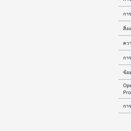
การ
สิ่
ควา
การ
ข้อ
Ope
Pro
การ