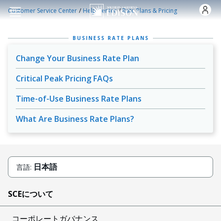
Skip to main content
/
/
Customer Service Center
Help Center
Rate Plans & Pricing
BUSINESS RATE PLANS
Change Your Business Rate Plan
Critical Peak Pricing FAQs
Time-of-Use Business Rate Plans
What Are Business Rate Plans?
日本語
言語:
SCEについて
コーポレートガバナンス