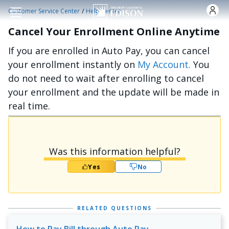
Skip to main content
/
Customer Service Center
Help Center
Cancel Your Enrollment Online Anytime
If you are enrolled in Auto Pay, you can cancel
your enrollment instantly on
My Account
.
You
do not need to wait after enrolling to cancel
your enrollment and the update will be made in
real time.
Was this information helpful?
Yes
No
RELATED QUESTIONS