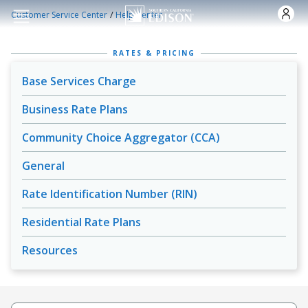
Skip to main content
/
Customer Service Center
Help Center
RATES & PRICING
Base Services Charge
Business Rate Plans
Community Choice Aggregator (CCA)
General
Rate Identification Number (RIN)
Residential Rate Plans
Resources