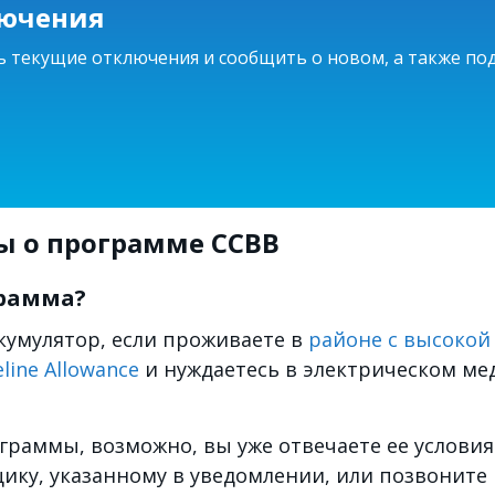
лючения
 текущие отключения и сообщить о новом, а также под
ы о программе CCBB
грамма?
кумулятор, если проживаете в
районе с высоко
line Allowance
и нуждаетесь в электрическом ме
граммы, возможно, вы уже отвечаете ее услови
ику, указанному в уведомлении, или позвоните