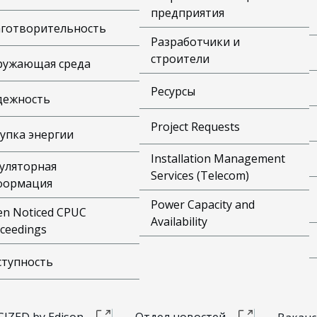
предприятия
аготворительность
Разработчики и
строители
ружающая среда
Ресурсы
дежность
Project Requests
упка энергии
Installation Management
уляторная
Services (Telecom)
формация
Power Capacity and
n Noticed CPUC
Availability
ceedings
ступность