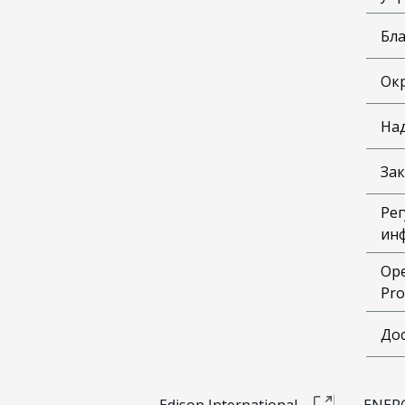
Бл
Ок
На
Зак
Рег
ин
Ope
Pro
До