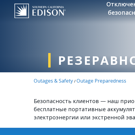
Skip to main content
Отключе
безопасн
РЕЗЕРАВНО
Outages & Safety
Outage Preparedness
/
Безопасность клиентов — наш приори
бесплатные портативные аккумулят
электроэнергии или экстренной эва