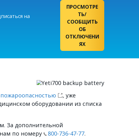
ПРОСМОТРЕ
ТЬ/
писаться на
СООБЩИТЬ
ОБ
ОТКЛЮЧЕНИ
ЯХ
Изображение
й пожароопасностью
, уже
дицинском оборудовании из списка
ям. За дополнительной
 нам по номеру
800-736-47-77
.