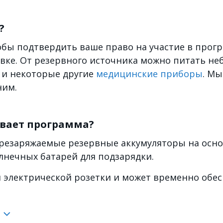
?
тобы подтвердить ваше право на участие в про
авке. От резервного источника можно питать не
 и некоторые другие
медицинские приборы
. Мы
ним.
ивает программа?
заряжаемые резервные аккумуляторы на основе 
лнечных батарей для подзарядки.
й электрической розетки и может временно обе
и