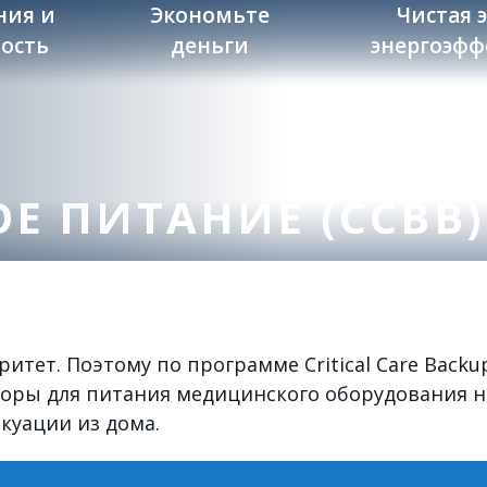
ния и
Экономьте
Чистая 
ость
деньги
энергоэфф
Е ПИТАНИЕ (CCBB)
тет. Поэтому по программе Critical Care Backup
оры для питания медицинского оборудования н
куации из дома.