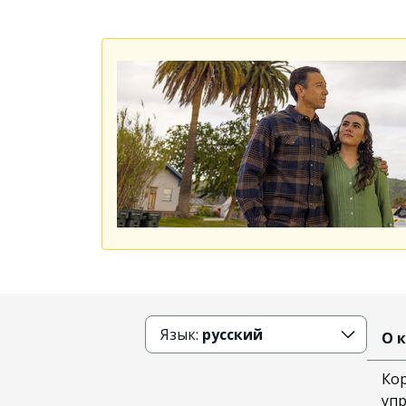
Язык:
русский
О 
Ко
уп