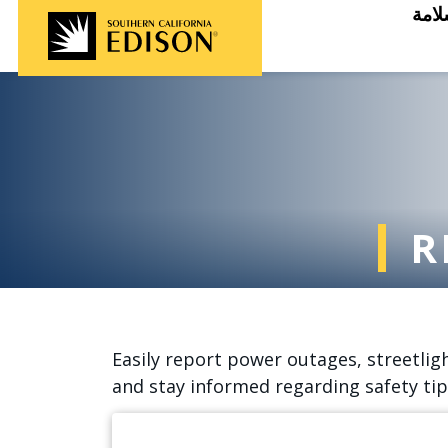
لامة
R
Easily report power outages, streetli
and stay informed regarding safety tip