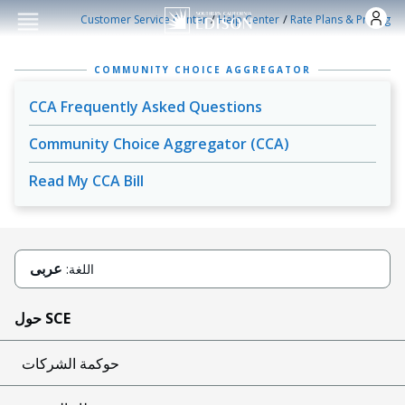
Skip to main conten
/
/
Customer Service Center
Help Center
Rate Plans & Pricing
COMMUNITY CHOICE AGGREGATOR
CCA Frequently Asked Questions
Community Choice Aggregator (CCA)
Read My CCA Bill
عربى
اللغة:
حول SCE
حوكمة الشركات