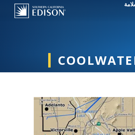
لامة
COOLWATER