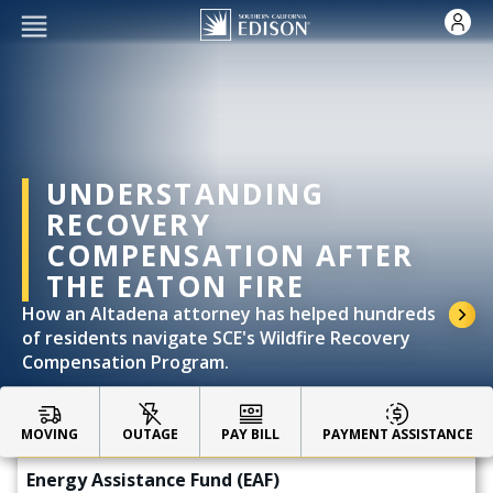
Skip to main content
UNDERSTANDING
RECOVERY
COMPENSATION AFTER
THE EATON FIRE
How an Altadena attorney has helped hundreds
of residents navigate SCE's Wildfire Recovery
Compensation Program.
Impacted by the Eaton Fire?
CARE & FERA Discounted Rates
MOVING
OUTAGE
PAY BILL
PAYMENT ASSISTANCE
Energy Assistance Fund (EAF)