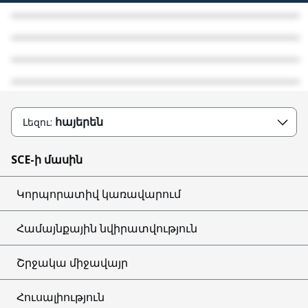
Public Safety Power Shutoff (PSPS)
Stay Safe from Scams
Disaster Recovery
Wildfire Safety
հայերեն
Լեզու:
SCE-ի մասին
Կորպորատիվ կառավարում
Համայնքային նվիրատվություն
Շրջակա միջավայր
Հուսալիություն