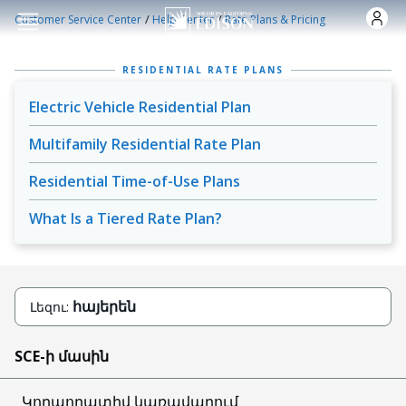
Skip to main content
/
/
Customer Service Center
Help Center
Rate Plans & Pricing
RESIDENTIAL RATE PLANS
Electric Vehicle Residential Plan
Multifamily Residential Rate Plan
Residential Time-of-Use Plans
What Is a Tiered Rate Plan?
հայերեն
Լեզու:
SCE-ի մասին
Կորպորատիվ կառավարում