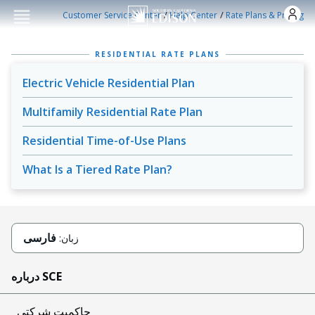
Skip to main conten
/
/
Customer Service Center
Help Center
Rate Plans & Pricing
RESIDENTIAL RATE PLANS
Electric Vehicle Residential Plan
Multifamily Residential Rate Plan
Residential Time-of-Use Plans
What Is a Tiered Rate Plan?
فارسی
زبان:
درباره SCE
حاکمیت شرکتی